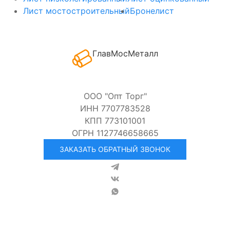
Лист мостостроительный
Бронелист
ГлавМосМеталл
ООО "Опт Торг"
ИНН 7707783528
КПП 773101001
ОГРН 1127746658665
ЗАКАЗАТЬ ОБРАТНЫЙ ЗВОНОК