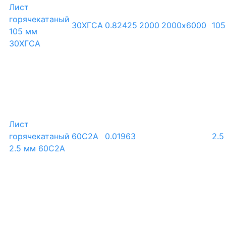
Лист
горячекатаный
30ХГСА
0.82425
2000
2000х6000
105
105 мм
30ХГСА
Лист
горячекатаный
60С2А
0.01963
2.5
2.5 мм 60С2А