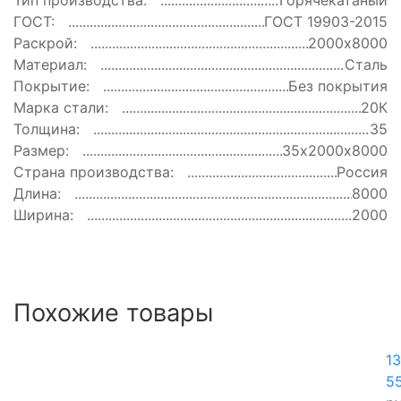
Тип производства:
Горячекатаный
ГОСТ:
ГОСТ 19903-2015
Раскрой:
2000х8000
Материал:
Сталь
Покрытие:
Без покрытия
Марка стали:
20К
Толщина:
35
Размер:
35х2000х8000
Страна производства:
Россия
Длина:
8000
Ширина:
2000
Похожие товары
1
5