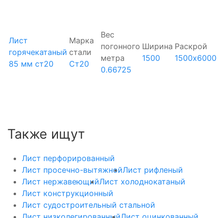
Вес
Лист
Марка
погонного
Ширина
Раскрой
горячекатаный
стали
метра
1500
1500х6000
85 мм ст20
Ст20
0.66725
Также ищут
Лист перфорированный
Лист просечно-вытяжной
Лист рифленый
Лист нержавеющий
Лист холоднокатаный
Лист конструкционный
Лист судостроительный стальной
Лист низколегированный
Лист оцинкованный