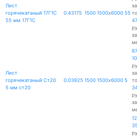
Лист
за
горячекатаный
17Г1С
0.43175
1500
1500х6000
55
т
55 мм 17Г1С
4
ру
за
м
8
1
ру
Лист
за
горячекатаный
Ст20
0.03925
1500
1500х6000
5
т
5 мм ст20
3
ру
за
м
1
3
ру