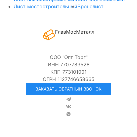
Лист мостостроительный
Бронелист
ГлавМосМеталл
ООО "Опт Торг"
ИНН 7707783528
КПП 773101001
ОГРН 1127746658665
ЗАКАЗАТЬ ОБРАТНЫЙ ЗВОНОК