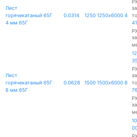
ру
Лист
за
горячекатаный
65Г
0.0314
1250
1250х6000
4
т
4 мм 65Г
4
ру
за
м
1
3
ру
Лист
за
горячекатаный
65Г
0.0628
1500
1500х6000
8
т
8 мм 65Г
7
ру
за
м
1
0
ру