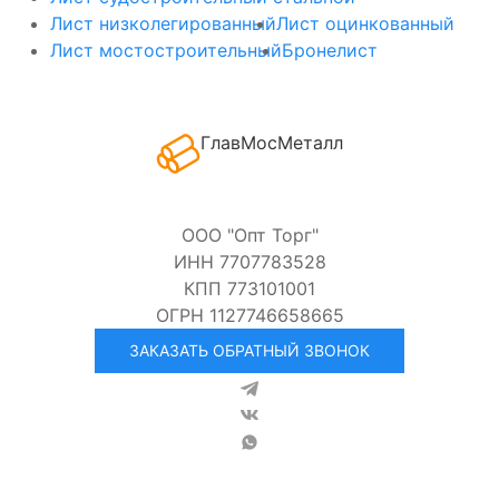
Лист низколегированный
Лист оцинкованный
Лист мостостроительный
Бронелист
ГлавМосМеталл
ООО "Опт Торг"
ИНН 7707783528
КПП 773101001
ОГРН 1127746658665
ЗАКАЗАТЬ ОБРАТНЫЙ ЗВОНОК