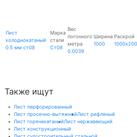
Вес
Лист
Марка
погонного
Ширина
Раскрой
холоднокатаный
стали
метра
1000
1000х20
0.5 мм ст08
Ст08
0.0039
Также ищут
Лист перфорированный
Лист просечно-вытяжной
Лист рифленый
Лист горячекатаный
Лист нержавеющий
Лист конструкционный
Лист судостроительный стальной