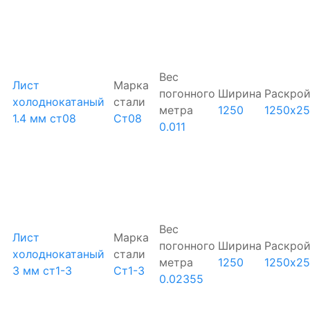
Вес
Лист
Марка
погонного
Ширина
Раскро
холоднокатаный
стали
метра
1250
1250х2
1.4 мм ст08
Ст08
0.011
Вес
Лист
Марка
погонного
Ширина
Раскро
холоднокатаный
стали
метра
1250
1250х2
3 мм ст1-3
Ст1-3
0.02355