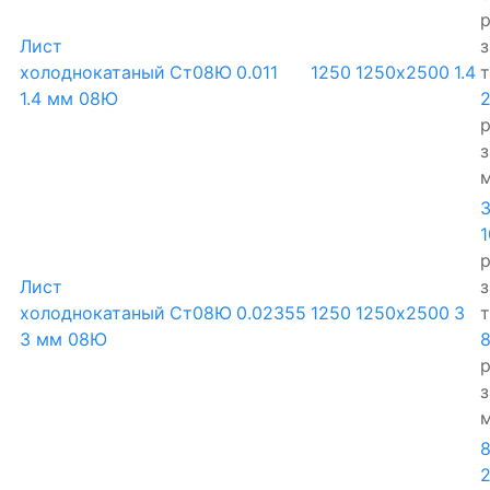
р
Лист
з
холоднокатаный
Ст08Ю
0.011
1250
1250х2500
1.4
1.4 мм 08Ю
р
з
1
р
Лист
з
холоднокатаный
Ст08Ю
0.02355
1250
1250х2500
3
3 мм 08Ю
р
з