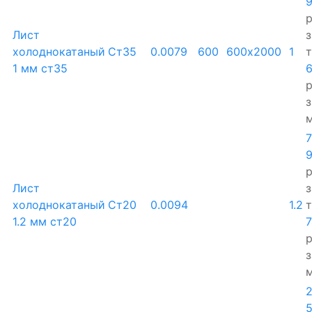
р
Лист
з
холоднокатаный
Ст35
0.0079
600
600х2000
1
1 мм ст35
р
з
р
Лист
з
холоднокатаный
Ст20
0.0094
1.2
1.2 мм ст20
р
з