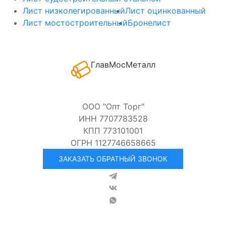
Лист низколегированный
Лист оцинкованный
Лист мостостроительный
Бронелист
ГлавМосМеталл
ООО "Опт Торг"
ИНН 7707783528
КПП 773101001
ОГРН 1127746658665
ЗАКАЗАТЬ ОБРАТНЫЙ ЗВОНОК