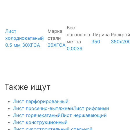
Вес
Лист
Марка
погонного
Ширина
Раскро
холоднокатаный
стали
метра
350
350х20
0.5 мм 30ХГСА
30ХГСА
0.0039
Также ищут
Лист перфорированный
Лист просечно-вытяжной
Лист рифленый
Лист горячекатаный
Лист нержавеющий
Лист конструкционный
Лист судостроительный стальной