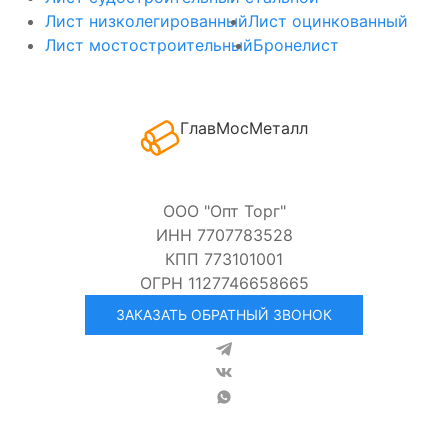
Лист низколегированный
Лист оцинкованный
Лист мостостроительный
Бронелист
ГлавМосМеталл
ООО "Опт Торг"
ИНН 7707783528
КПП 773101001
ОГРН 1127746658665
ЗАКАЗАТЬ ОБРАТНЫЙ ЗВОНОК