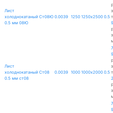
р
Лист
холоднокатаный
Ст08Ю
0.0039
1250
1250х2500
0.5
0.5 мм 08Ю
р
р
Лист
холоднокатаный
Ст08
0.0039
1000
1000х2000
0.5
0.5 мм ст08
р