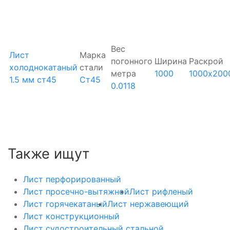
Вес
Лист
Марка
погонного
Ширина
Раскрой
холоднокатаный
стали
метра
1000
1000х200
1.5 мм ст45
Ст45
0.0118
Также ищут
Лист перфорированный
Лист просечно-вытяжной
Лист рифленый
Лист горячекатаный
Лист нержавеющий
Лист конструкционный
Лист судостроительный стальной