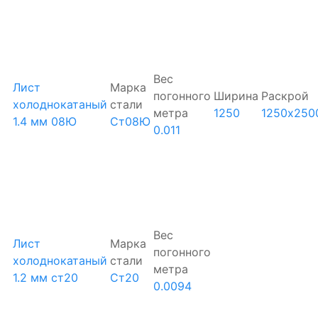
Вес
Лист
Марка
погонного
Ширина
Раскрой
холоднокатаный
стали
метра
1250
1250х250
1.4 мм 08Ю
Ст08Ю
0.011
Вес
Лист
Марка
погонного
холоднокатаный
стали
метра
1.2 мм ст20
Ст20
0.0094