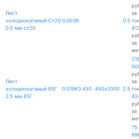
руб
Лист
за
холоднокатаный
Ст20
0.0039
0.5
то
0.5 мм ст20
41
руб
за
ме
21
00
руб
Лист
за
холоднокатаный
65Г
0.01963
450
450х2000
2.5
то
2.5 мм 65Г
42
руб
за
ме
75
99