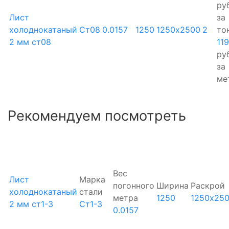
руб
Лист
за
холоднокатаный
Ст08
0.0157
1250
1250х2500
2
то
2 мм ст08
11
руб
за
ме
Рекомендуем посмотреть
Вес
Лист
Марка
погонного
Ширина
Раскрой
холоднокатаный
стали
метра
1250
1250х25
2 мм ст1-3
Ст1-3
0.0157