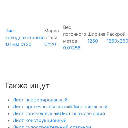
Вес
Лист
Марка
погонного
Ширина
Раскрой
холоднокатаный
стали
метра
1250
1250х25
1.6 мм ст20
Ст20
0.01256
Также ищут
Лист перфорированный
Лист просечно-вытяжной
Лист рифленый
Лист горячекатаный
Лист нержавеющий
Лист конструкционный
Лист судостроительный стальной