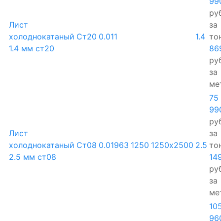
99
руб
Лист
за
холоднокатаный
Ст20
0.011
1.4
то
1.4 мм ст20
86
руб
за
ме
75
99
руб
Лист
за
холоднокатаный
Ст08
0.01963
1250
1250х2500
2.5
то
2.5 мм ст08
14
руб
за
ме
10
96