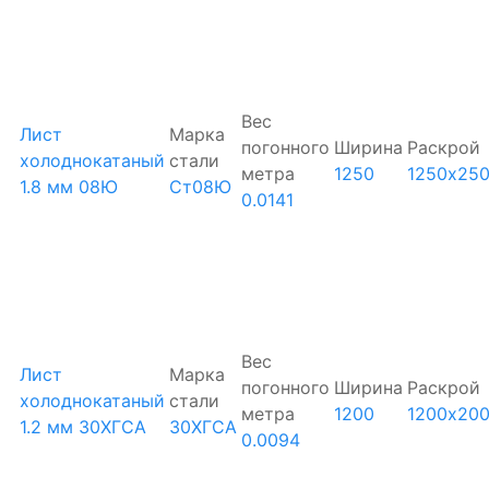
Вес
Лист
Марка
погонного
Ширина
Раскрой
холоднокатаный
стали
метра
1250
1250х25
1.8 мм 08Ю
Ст08Ю
0.0141
Вес
Лист
Марка
погонного
Ширина
Раскрой
холоднокатаный
стали
метра
1200
1200х20
1.2 мм 30ХГСА
30ХГСА
0.0094