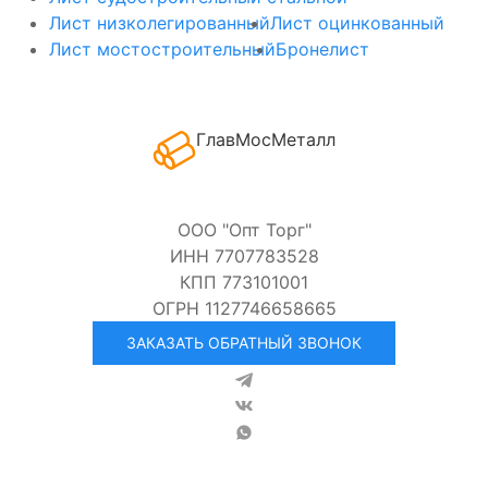
Лист низколегированный
Лист оцинкованный
Лист мостостроительный
Бронелист
ГлавМосМеталл
ООО "Опт Торг"
ИНН 7707783528
КПП 773101001
ОГРН 1127746658665
ЗАКАЗАТЬ ОБРАТНЫЙ ЗВОНОК