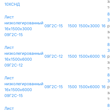
з
10ХСНД
т
8
Лист
3
низколегированный
09Г2С-15
1500
1500х3000
16
р
16х1500х3000
з
09Г2С-15
т
8
Лист
3
низколегированный
09Г2С-12
1500
1500х6000
16
р
16х1500х6000
з
09Г2С-12
т
8
Лист
3
низколегированный
09Г2С-15
1500
1500х6000
16
р
16х1500х6000
з
09Г2С-15
т
8
Лист