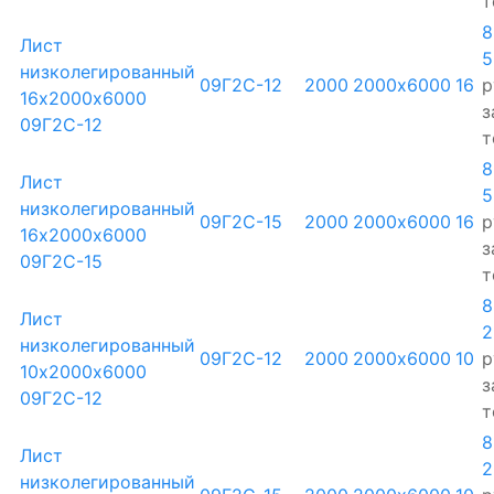
т
8
Лист
5
низколегированный
09Г2С-12
2000
2000х6000
16
р
16х2000х6000
з
09Г2С-12
т
8
Лист
5
низколегированный
09Г2С-15
2000
2000х6000
16
р
16х2000х6000
з
09Г2С-15
т
8
Лист
2
низколегированный
09Г2С-12
2000
2000х6000
10
р
10х2000х6000
з
09Г2С-12
т
8
Лист
2
низколегированный