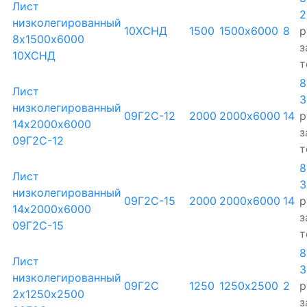
Лист
2
низколегированный
10ХСНД
1500
1500х6000
8
р
8х1500х6000
з
10ХСНД
т
8
Лист
3
низколегированный
09Г2С-12
2000
2000х6000
14
р
14х2000х6000
з
09Г2С-12
т
8
Лист
3
низколегированный
09Г2С-15
2000
2000х6000
14
р
14х2000х6000
з
09Г2С-15
т
8
Лист
3
низколегированный
09Г2С
1250
1250х2500
2
р
2х1250х2500
з