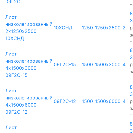
09Г2С
т
8
Лист
3
низколегированный
10ХСНД
1250
1250х2500
2
р
2х1250х2500
з
10ХСНД
т
8
Лист
3
низколегированный
09Г2С-15
1500
1500х3000
4
р
4х1500х3000
з
09Г2С-15
т
8
Лист
3
низколегированный
09Г2С-12
1500
1500х6000
4
р
4х1500х6000
з
09Г2С-12
т
8
Лист
3