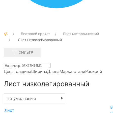
Листовой прокат
Лист металлический
Лист низколегированный
ФИЛЬТР
Цена
Толщина
Ширина
Длина
Марка стали
Раскрой
Лист низколегированный
8
Лист