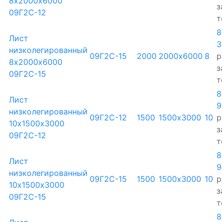
8х2000х6000
з
09Г2С-12
т
8
Лист
3
низколегированный
09Г2С-15
2000
2000х6000
8
р
8х2000х6000
з
09Г2С-15
т
8
Лист
9
низколегированный
09Г2С-12
1500
1500х3000
10
р
10х1500х3000
з
09Г2С-12
т
8
Лист
9
низколегированный
09Г2С-15
1500
1500х3000
10
р
10х1500х3000
з
09Г2С-15
т
8