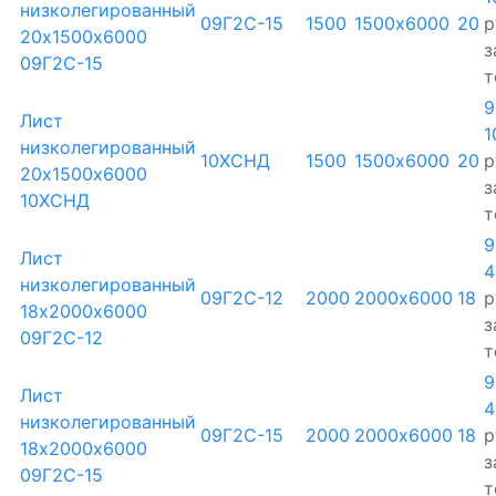
низколегированный
09Г2С-15
1500
1500х6000
20
р
20х1500х6000
з
09Г2С-15
т
9
Лист
1
низколегированный
10ХСНД
1500
1500х6000
20
р
20х1500х6000
з
10ХСНД
т
9
Лист
4
низколегированный
09Г2С-12
2000
2000х6000
18
р
18х2000х6000
з
09Г2С-12
т
9
Лист
4
низколегированный
09Г2С-15
2000
2000х6000
18
р
18х2000х6000
з
09Г2С-15
т