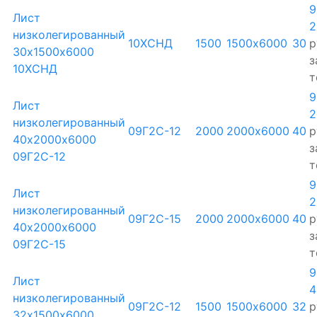
9
Лист
2
низколегированный
10ХСНД
1500
1500х6000
30
р
30х1500х6000
з
10ХСНД
т
9
Лист
2
низколегированный
09Г2С-12
2000
2000х6000
40
р
40х2000х6000
з
09Г2С-12
т
9
Лист
2
низколегированный
09Г2С-15
2000
2000х6000
40
р
40х2000х6000
з
09Г2С-15
т
9
Лист
4
низколегированный
09Г2С-12
1500
1500х6000
32
р
32х1500х6000