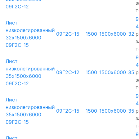
з
09Г2С-12
т
9
Лист
4
низколегированный
09Г2С-15
1500
1500х6000
32
р
32х1500х6000
з
09Г2С-15
т
9
Лист
4
низколегированный
09Г2С-12
1500
1500х6000
35
р
35х1500х6000
з
09Г2С-12
т
9
Лист
4
низколегированный
09Г2С-15
1500
1500х6000
35
р
35х1500х6000
з
09Г2С-15
т
9
Лист