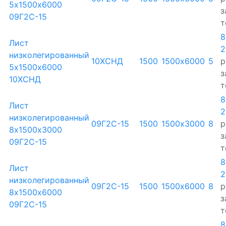
5х1500х6000
з
09Г2С-15
т
8
Лист
2
низколегированный
10ХСНД
1500
1500х6000
5
р
5х1500х6000
з
10ХСНД
т
8
Лист
2
низколегированный
09Г2С-15
1500
1500х3000
8
р
8х1500х3000
з
09Г2С-15
т
8
Лист
2
низколегированный
09Г2С-15
1500
1500х6000
8
р
8х1500х6000
з
09Г2С-15
т
8