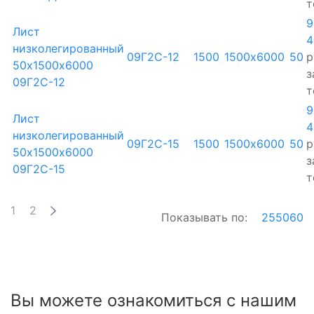
т
9
Лист
4
низколегированный
09Г2С-12
1500
1500х6000
50
р
50х1500х6000
з
09Г2С-12
т
9
Лист
4
низколегированный
09Г2С-15
1500
1500х6000
50
р
50х1500х6000
з
09Г2С-15
т
1
2
Показывать по:
25
50
60
Вы можете ознакомиться с нашим