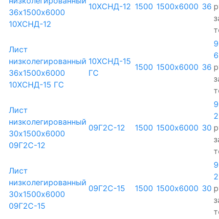
низколегированный
10ХСНД-12
1500
1500х6000
36
р
36х1500х6000
з
10ХСНД-12
т
9
Лист
6
низколегированный
10ХСНД-15
1500
1500х6000
36
р
36х1500х6000
ГС
з
10ХСНД-15 ГС
т
9
Лист
2
низколегированный
09Г2С-12
1500
1500х6000
30
р
30х1500х6000
з
09Г2С-12
т
9
Лист
2
низколегированный
09Г2С-15
1500
1500х6000
30
р
30х1500х6000
з
09Г2С-15
т