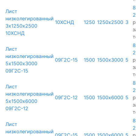
8
Лист
2
низколегированный
10ХСНД
1250
1250х2500
3
р
3х1250х2500
з
10ХСНД
т
8
Лист
2
низколегированный
09Г2С-15
1500
1500х3000
5
р
5х1500х3000
з
09Г2С-15
т
8
Лист
2
низколегированный
09Г2С-12
1500
1500х6000
5
р
5х1500х6000
з
09Г2С-12
т
8
Лист
2
низколегированный
09Г2С-15
1500
1500х6000
5
р