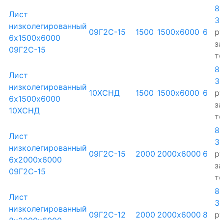
8
Лист
3
низколегированный
09Г2С-15
1500
1500х6000
6
р
6х1500х6000
з
09Г2С-15
т
8
Лист
3
низколегированный
10ХСНД
1500
1500х6000
6
р
6х1500х6000
з
10ХСНД
т
8
Лист
3
низколегированный
09Г2С-15
2000
2000х6000
6
р
6х2000х6000
з
09Г2С-15
т
8
Лист
3
низколегированный
09Г2С-12
2000
2000х6000
8
р