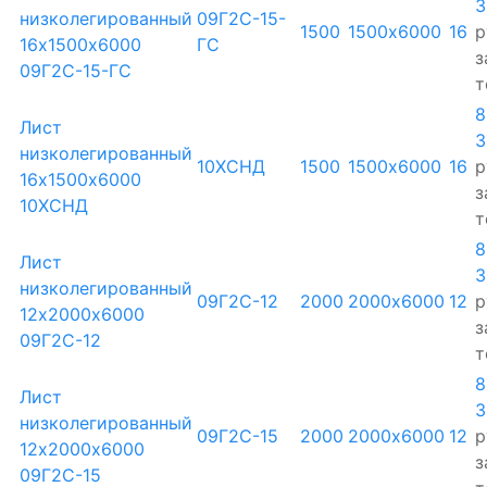
3
низколегированный
09Г2С-15-
1500
1500х6000
16
р
16х1500х6000
ГС
з
09Г2С-15-ГС
т
8
Лист
3
низколегированный
10ХСНД
1500
1500х6000
16
р
16х1500х6000
з
10ХСНД
т
8
Лист
3
низколегированный
09Г2С-12
2000
2000х6000
12
р
12х2000х6000
з
09Г2С-12
т
8
Лист
3
низколегированный
09Г2С-15
2000
2000х6000
12
р
12х2000х6000
з
09Г2С-15