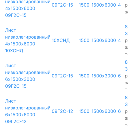
низколегированный
09Г2С-15
1500
1500х6000
4
р
4х1500х6000
з
09Г2С-15
т
8
Лист
3
низколегированный
10ХСНД
1500
1500х6000
4
р
4х1500х6000
з
10ХСНД
т
8
Лист
3
низколегированный
09Г2С-15
1500
1500х3000
6
р
6х1500х3000
з
09Г2С-15
т
8
Лист
3
низколегированный
09Г2С-12
1500
1500х6000
6
р
6х1500х6000
з
09Г2С-12
т