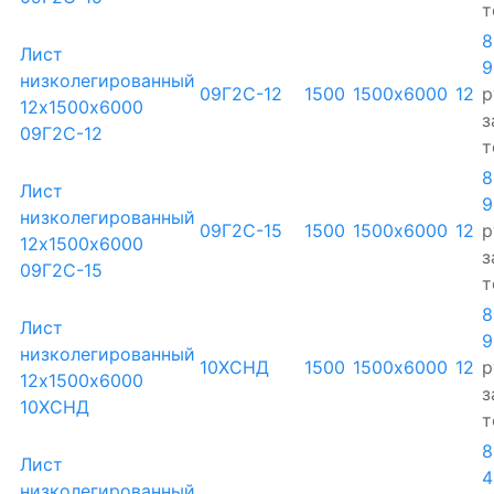
т
8
Лист
9
низколегированный
09Г2С-12
1500
1500х6000
12
р
12х1500х6000
з
09Г2С-12
т
8
Лист
9
низколегированный
09Г2С-15
1500
1500х6000
12
р
12х1500х6000
з
09Г2С-15
т
8
Лист
9
низколегированный
10ХСНД
1500
1500х6000
12
р
12х1500х6000
з
10ХСНД
т
8
Лист
4
низколегированный