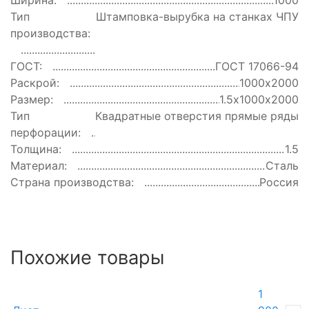
Ширина:
1000
Тип
Штамповка-вырубка на станках ЧПУ
производства:
ГОСТ:
ГОСТ 17066-94
Раскрой:
1000х2000
Размер:
1.5х1000х2000
Тип
Квадратные отверстия прямые ряды
перфорации:
Толщина:
1.5
Материал:
Сталь
Страна производства:
Россия
Похожие товары
1