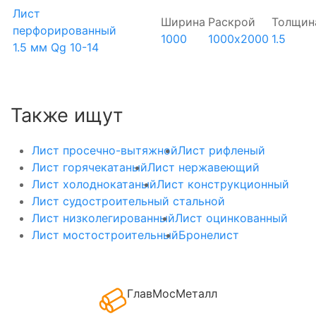
Лист
Ширина
Раскрой
Толщин
перфорированный
1000
1000х2000
1.5
1.5 мм Qg 10-14
Также ищут
Лист просечно-вытяжной
Лист рифленый
Лист горячекатаный
Лист нержавеющий
Лист холоднокатаный
Лист конструкционный
Лист судостроительный стальной
Лист низколегированный
Лист оцинкованный
Лист мостостроительный
Бронелист
ГлавМосМеталл