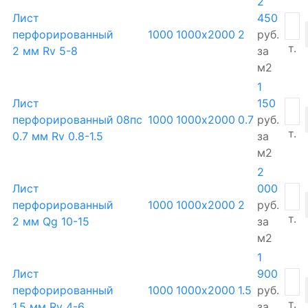
2
Лист
450
перфорированный
1000
1000х2000
2
руб.
т.
2 мм Rv 5-8
за
м2
1
Лист
150
перфорированный
08пс
1000
1000х2000
0.7
руб.
т.
0.7 мм Rv 0.8-1.5
за
м2
2
Лист
000
перфорированный
1000
1000х2000
2
руб.
т.
2 мм Qg 10-15
за
м2
1
Лист
900
перфорированный
1000
1000х2000
1.5
руб.
т.
1.5 мм Rv 4-6
за