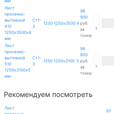
мм
Лист
96
просечно-
900
вытяжной
Ст1-
1250
1250х3500
4
руб.
410
3
т.
за
1250х3500х4
тонну
мм
Лист
96
просечно-
900
вытяжной
Ст1-
1250
1250х3100
5
руб.
510
3
т.
за
1250х3100х5
тонну
мм
Рекомендуем посмотреть
Лист
97