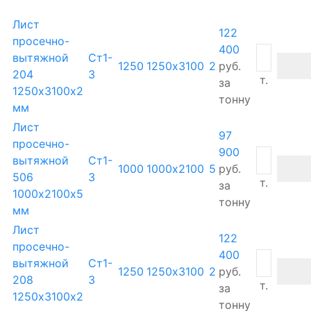
Лист
122
просечно-
400
вытяжной
Ст1-
1250
1250х3100
2
руб.
204
3
т.
за
1250х3100х2
тонну
мм
Лист
97
просечно-
900
вытяжной
Ст1-
1000
1000х2100
5
руб.
506
3
т.
за
1000х2100х5
тонну
мм
Лист
122
просечно-
400
вытяжной
Ст1-
1250
1250х3100
2
руб.
208
3
т.
за
1250х3100х2
тонну