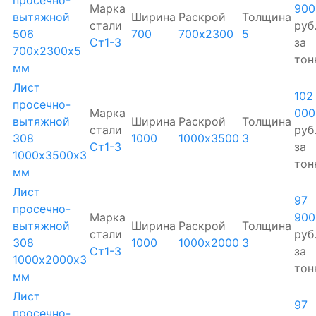
просечно-
Марка
900
вытяжной
Ширина
Раскрой
Толщина
стали
руб
506
700
700х2300
5
Ст1-3
за
700х2300х5
тон
мм
Лист
102
просечно-
Марка
000
вытяжной
Ширина
Раскрой
Толщина
стали
руб
308
1000
1000х3500
3
Ст1-3
за
1000х3500х3
тон
мм
Лист
97
просечно-
Марка
900
вытяжной
Ширина
Раскрой
Толщина
стали
руб
308
1000
1000х2000
3
Ст1-3
за
1000х2000х3
тон
мм
Лист
97
просечно-