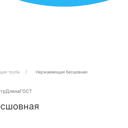
щая труба
Нержавеющая бесшовная
тр
Длина
ГОСТ
есшовная