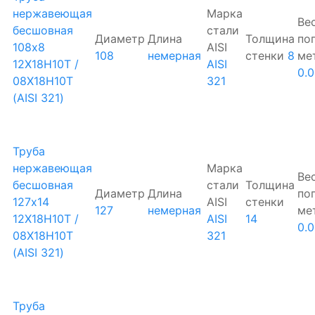
нержавеющая
Марка
Ве
бесшовная
стали
Диаметр
Длина
Толщина
по
108х8
AISI
108
немерная
стенки
8
ме
12Х18Н10Т /
AISI
0.0
08Х18Н10Т
321
(AISI 321)
Труба
нержавеющая
Марка
Ве
бесшовная
стали
Толщина
Диаметр
Длина
по
127х14
AISI
стенки
127
немерная
ме
12Х18Н10Т /
AISI
14
0.
08Х18Н10Т
321
(AISI 321)
Труба