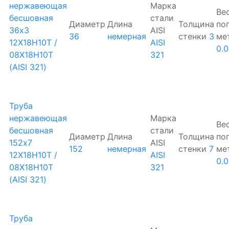
нержавеющая
Марка
Ве
бесшовная
стали
Диаметр
Длина
Толщина
по
36х3
AISI
36
немерная
стенки
3
ме
12Х18Н10Т /
AISI
0.
08Х18Н10Т
321
(AISI 321)
Труба
нержавеющая
Марка
Ве
бесшовная
стали
Диаметр
Длина
Толщина
по
152х7
AISI
152
немерная
стенки
7
ме
12Х18Н10Т /
AISI
0.
08Х18Н10Т
321
(AISI 321)
Труба