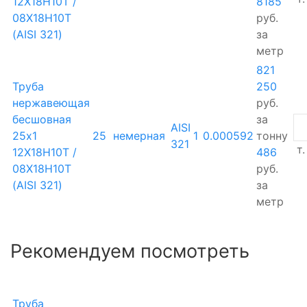
12Х18Н10Т /
8185
08Х18Н10Т
руб.
(AISI 321)
за
метр
821
Труба
250
нержавеющая
руб.
бесшовная
за
AISI
25х1
25
немерная
1
0.000592
тонну
321
т.
12Х18Н10Т /
486
08Х18Н10Т
руб.
(AISI 321)
за
метр
Рекомендуем посмотреть
Труба