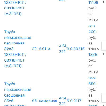
т.
12Х18Н10Т /
11106
08Х18Н10Т
руб.
(AISI 321)
за
метр
618
Труба
200
нержавеющая
руб.
бесшовная
за
AISI
32х3
32
6.01 м
3
0.00215
тонну
321
т.
12Х18Н10Т /
1329
08Х18Н10Т
руб.
(AISI 321)
за
метр
699
Труба
550
нержавеющая
руб.
бесшовная
за
AISI
85х6
85
немерная
6
0.0117
тонну
321
т.