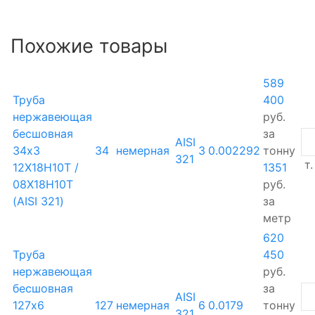
Похожие товары
589
Труба
400
нержавеющая
руб.
бесшовная
за
AISI
34х3
34
немерная
3
0.002292
тонну
321
т.
12Х18Н10Т /
1351
08Х18Н10Т
руб.
(AISI 321)
за
метр
620
Труба
450
нержавеющая
руб.
бесшовная
за
AISI
127х6
127
немерная
6
0.0179
тонну
321