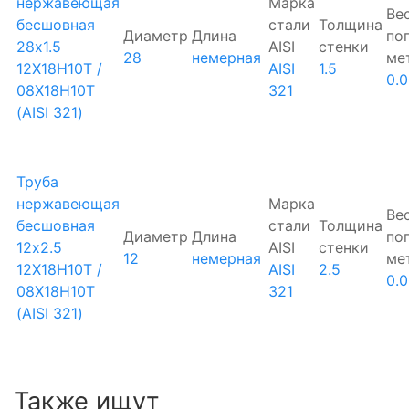
нержавеющая
Марка
Ве
бесшовная
стали
Толщина
Диаметр
Длина
по
28х1.5
AISI
стенки
28
немерная
ме
12Х18Н10Т /
AISI
1.5
0.
08Х18Н10Т
321
(AISI 321)
Труба
нержавеющая
Марка
Ве
бесшовная
стали
Толщина
Диаметр
Длина
по
12х2.5
AISI
стенки
12
немерная
ме
12Х18Н10Т /
AISI
2.5
0.
08Х18Н10Т
321
(AISI 321)
Также ищут