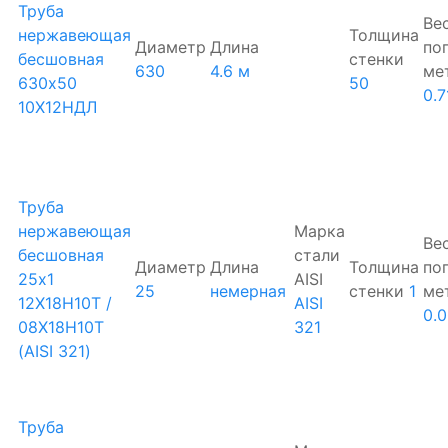
Труба
Ве
нержавеющая
Толщина
Диаметр
Длина
по
бесшовная
стенки
630
4.6 м
ме
630х50
50
0.7
10Х12НДЛ
Труба
нержавеющая
Марка
Ве
бесшовная
стали
Диаметр
Длина
Толщина
по
25х1
AISI
25
немерная
стенки
1
ме
12Х18Н10Т /
AISI
0.
08Х18Н10Т
321
(AISI 321)
Труба