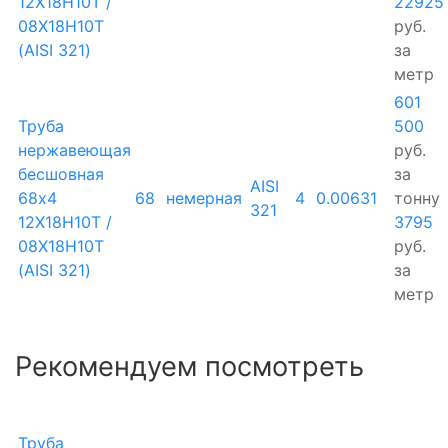
12Х18Н10Т /
22925
08Х18Н10Т
руб.
(AISI 321)
за
метр
601
Труба
500
нержавеющая
руб.
бесшовная
за
AISI
68х4
68
немерная
4
0.00631
тонну
321
12Х18Н10Т /
3795
08Х18Н10Т
руб.
(AISI 321)
за
метр
Рекомендуем посмотреть
Труба