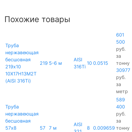
Похожие товары
601
500
Труба
руб.
нержавеющая
за
бесшовная
AISI
219
5-6 м
10
0.0515
тонну
219х10
316Ti
30977
10Х17Н13М2Т
руб.
(AISI 316Ti)
за
метр
589
Труба
400
нержавеющая
руб.
бесшовная
за
AISI
57х8
57
7 м
8
0.009659
тонну
321