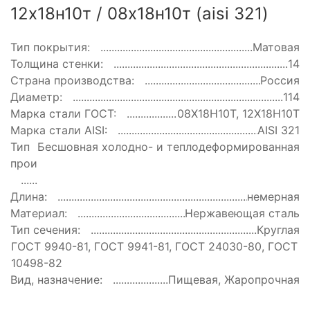
12х18н10т / 08х18н10т (aisi 321)
Тип покрытия:
Матовая
Толщина стенки:
14
Страна производства:
Россия
Диаметр:
114
Марка стали ГОСТ:
08Х18Н10Т, 12Х18Н10Т
Марка стали AISI:
AISI 321
Тип
Бесшовная холодно- и теплодеформированная
производства:
Длина:
немерная
Материал:
Нержавеющая сталь
Тип сечения:
Круглая
ГОСТ:
ГОСТ 9940-81, ГОСТ 9941-81, ГОСТ 24030-80, ГОСТ
10498-82
Вид, назначение:
Пищевая, Жаропрочная