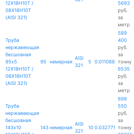
12Х18Н10Т /
5693
08Х18Н10Т
руб.
(AISI 321)
за
метр
589
Труба
400
нержавеющая
руб.
бесшовная
за
AISI
95х5
95
немерная
5
0.011088
тонну
321
12Х18Н10Т /
6535
08Х18Н10Т
руб.
(AISI 321)
за
метр
699
Труба
550
нержавеющая
руб.
бесшовная
за
AISI
143х10
143
немерная
10
0.032771
тонну
321