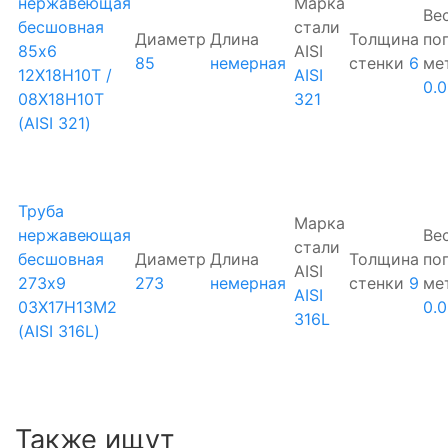
нержавеющая
Марка
Ве
бесшовная
стали
Диаметр
Длина
Толщина
по
85х6
AISI
85
немерная
стенки
6
ме
12Х18Н10Т /
AISI
0.0
08Х18Н10Т
321
(AISI 321)
Труба
Марка
нержавеющая
Ве
стали
бесшовная
Диаметр
Длина
Толщина
по
AISI
273х9
273
немерная
стенки
9
ме
AISI
03Х17Н13М2
0.
316L
(AISI 316L)
Также ищут