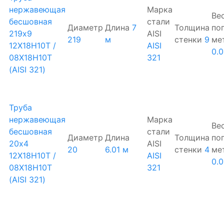
нержавеющая
Марка
Ве
бесшовная
стали
Диаметр
Длина
7
Толщина
по
219х9
AISI
219
м
стенки
9
ме
12Х18Н10Т /
AISI
0.
08Х18Н10Т
321
(AISI 321)
Труба
нержавеющая
Марка
Ве
бесшовная
стали
Диаметр
Длина
Толщина
по
20х4
AISI
20
6.01 м
стенки
4
ме
12Х18Н10Т /
AISI
0.
08Х18Н10Т
321
(AISI 321)