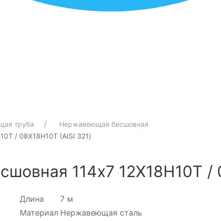
щая труба
Нержавеющая бесшовная
0Т / 08Х18Н10Т (AISI 321)
шовная 114х7 12Х18Н10Т / 0
Длина
7 м
Материал
Нержавеющая сталь