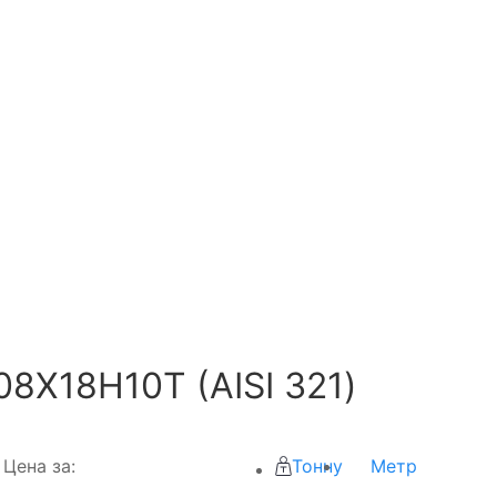
8Х18Н10Т (AISI 321)
Цена за:
Тонну
Метр