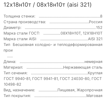
12х18н10т / 08х18н10т (aisi 321)
Толщина стенки:
8
Страна производства:
Россия
Диаметр:
152
Марка стали ГОСТ:
08Х18Н10Т, 12Х18Н10Т
Марка стали AISI:
AISI 321
Тип
Бесшовная холодно- и теплодеформированная
производства:
Длина:
немерная
Материал:
Нержавеющая сталь
Тип сечения:
Круглая
ГОСТ:
ГОСТ 9940-81, ГОСТ 9941-81, ГОСТ 24030-80, ГОСТ
10498-82
Вид, назначение:
Пищевая, Жаропрочная
Тип покрытия:
Матовая