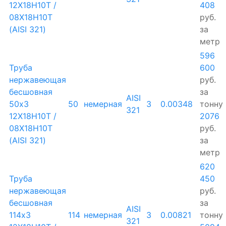
12Х18Н10Т /
408
08Х18Н10Т
руб.
(AISI 321)
за
метр
596
Труба
600
нержавеющая
руб.
бесшовная
за
AISI
50х3
50
немерная
3
0.00348
тонну
321
12Х18Н10Т /
2076
08Х18Н10Т
руб.
(AISI 321)
за
метр
620
Труба
450
нержавеющая
руб.
бесшовная
за
AISI
114х3
114
немерная
3
0.00821
тонну
321