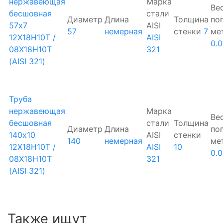
нержавеющая
Марка
Ве
бесшовная
стали
Диаметр
Длина
Толщина
по
57х7
AISI
57
немерная
стенки
7
ме
12Х18Н10Т /
AISI
0.
08Х18Н10Т
321
(AISI 321)
Труба
нержавеющая
Марка
Ве
бесшовная
стали
Толщина
Диаметр
Длина
по
140х10
AISI
стенки
140
немерная
ме
12Х18Н10Т /
AISI
10
0.
08Х18Н10Т
321
(AISI 321)
Также ищут