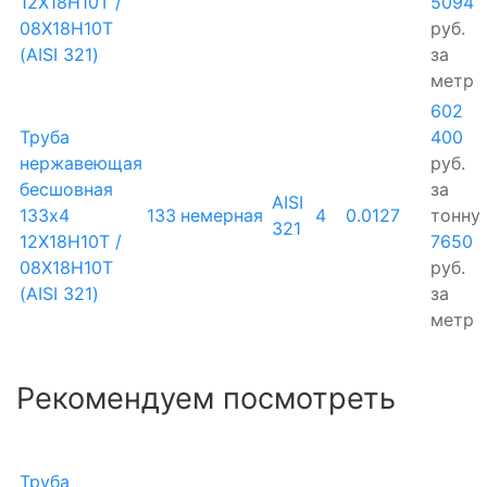
12Х18Н10Т /
5094
08Х18Н10Т
руб.
(AISI 321)
за
метр
602
Труба
400
нержавеющая
руб.
бесшовная
за
AISI
133х4
133
немерная
4
0.0127
тонну
321
12Х18Н10Т /
7650
08Х18Н10Т
руб.
(AISI 321)
за
метр
Рекомендуем посмотреть
Труба