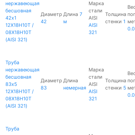
нержавеющая
Марка
Ве
бесшовная
стали
Диаметр
Длина
7
Толщина
по
42х1
AISI
42
м
стенки
1
ме
12Х18Н10Т /
AISI
0.0
08Х18Н10Т
321
(AISI 321)
Труба
нержавеющая
Марка
Ве
бесшовная
стали
Диаметр
Длина
Толщина
по
83х5
AISI
83
немерная
стенки
5
ме
12Х18Н10Т /
AISI
0.
08Х18Н10Т
321
(AISI 321)
Труба