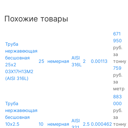
Похожие товары
671
950
Труба
руб.
нержавеющая
за
бесшовная
AISI
25
немерная
2
0.00113
тонну
25х2
316L
759
03Х17Н13М2
руб.
(AISI 316L)
за
метр
883
Труба
000
нержавеющая
руб.
бесшовная
за
AISI
10х2.5
10
немерная
2.5
0.000462
тонну
321