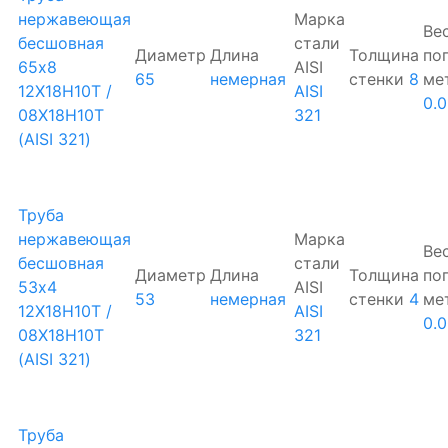
нержавеющая
Марка
Ве
бесшовная
стали
Диаметр
Длина
Толщина
по
65х8
AISI
65
немерная
стенки
8
ме
12Х18Н10Т /
AISI
0.0
08Х18Н10Т
321
(AISI 321)
Труба
нержавеющая
Марка
Ве
бесшовная
стали
Диаметр
Длина
Толщина
по
53х4
AISI
53
немерная
стенки
4
ме
12Х18Н10Т /
AISI
0.
08Х18Н10Т
321
(AISI 321)
Труба