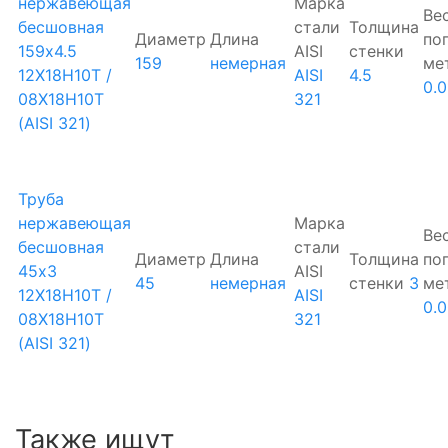
нержавеющая
Марка
Ве
бесшовная
стали
Толщина
Диаметр
Длина
по
159х4.5
AISI
стенки
159
немерная
ме
12Х18Н10Т /
AISI
4.5
0.0
08Х18Н10Т
321
(AISI 321)
Труба
нержавеющая
Марка
Ве
бесшовная
стали
Диаметр
Длина
Толщина
по
45х3
AISI
45
немерная
стенки
3
ме
12Х18Н10Т /
AISI
0.0
08Х18Н10Т
321
(AISI 321)
Также ищут