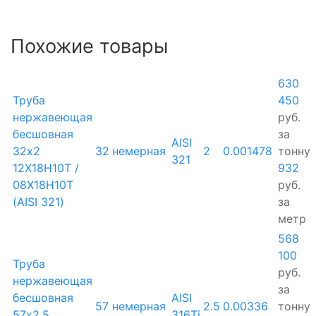
Похожие товары
630
Труба
450
нержавеющая
руб.
бесшовная
за
AISI
32х2
32
немерная
2
0.001478
тонну
321
12Х18Н10Т /
932
08Х18Н10Т
руб.
(AISI 321)
за
метр
568
100
Труба
руб.
нержавеющая
за
бесшовная
AISI
57
немерная
2.5
0.00336
тонну
57х2.5
316Ti