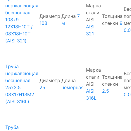
нержавеющая
Марка
Ве
бесшовная
стали
Диаметр
Длина
7
Толщина
по
108х9
AISI
108
м
стенки
9
ме
12Х18Н10Т /
AISI
0.
08Х18Н10Т
321
(AISI 321)
Труба
Марка
нержавеющая
Ве
стали
Толщина
бесшовная
Диаметр
Длина
по
AISI
стенки
25х2.5
25
немерная
ме
AISI
2.5
03Х17Н13М2
0.
316L
(AISI 316L)
Труба