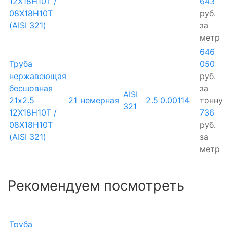
12Х18Н10Т /
643
08Х18Н10Т
руб.
(AISI 321)
за
метр
646
Труба
050
нержавеющая
руб.
бесшовная
за
AISI
21х2.5
21
немерная
2.5
0.00114
тонну
321
12Х18Н10Т /
736
08Х18Н10Т
руб.
(AISI 321)
за
метр
Рекомендуем посмотреть
Труба