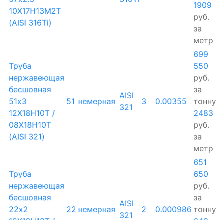
1909
10Х17Н13М2Т
руб.
(AISI 316Ti)
за
метр
699
Труба
550
нержавеющая
руб.
бесшовная
за
AISI
51х3
51
немерная
3
0.00355
тонну
321
12Х18Н10Т /
2483
08Х18Н10Т
руб.
(AISI 321)
за
метр
651
Труба
650
нержавеющая
руб.
бесшовная
за
AISI
22х2
22
немерная
2
0.000986
тонну
321