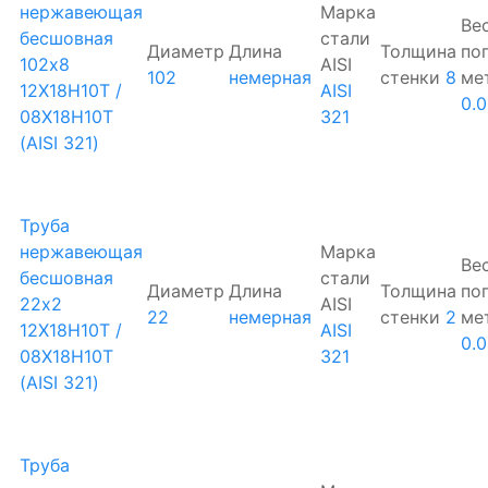
нержавеющая
Марка
Ве
бесшовная
стали
Диаметр
Длина
Толщина
по
102х8
AISI
102
немерная
стенки
8
ме
12Х18Н10Т /
AISI
0.
08Х18Н10Т
321
(AISI 321)
Труба
нержавеющая
Марка
Ве
бесшовная
стали
Диаметр
Длина
Толщина
по
22х2
AISI
22
немерная
стенки
2
ме
12Х18Н10Т /
AISI
0.
08Х18Н10Т
321
(AISI 321)
Труба