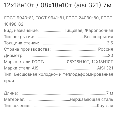
12х18н10т / 08х18н10т (aisi 321) 7м
ГОСТ:
ГОСТ 9940-81, ГОСТ 9941-81, ГОСТ 24030-80, ГОСТ
10498-82
Вид, назначение:
Пищевая, Жаропрочная
Тип покрытия:
Без покрытия
Толщина стенки:
3.5
Страна производства:
Россия
Диаметр:
20
Марка стали ГОСТ:
08Х18Н10Т, 12Х18Н10Т
Марка стали AISI:
AISI 321
Тип
Бесшовная холодно- и теплодеформированная
производства:
Длина:
7 м
Материал:
Нержавеющая сталь
Тип сечения:
Круглая