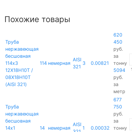
Похожие товары
620
Труба
450
нержавеющая
руб.
бесшовная
за
AISI
114х3
114
немерная
3
0.00821
тонну
321
12Х18Н10Т /
5094
08Х18Н10Т
руб.
(AISI 321)
за
метр
677
Труба
750
нержавеющая
руб.
бесшовная
за
AISI
14х1
14
немерная
1
0.00032
тонну
321