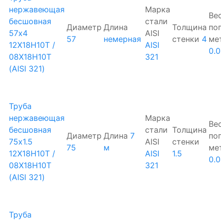
нержавеющая
Марка
Ве
бесшовная
стали
Диаметр
Длина
Толщина
по
57х4
AISI
57
немерная
стенки
4
ме
12Х18Н10Т /
AISI
0.
08Х18Н10Т
321
(AISI 321)
Труба
нержавеющая
Марка
Ве
бесшовная
стали
Толщина
Диаметр
Длина
7
по
75х1.5
AISI
стенки
75
м
ме
12Х18Н10Т /
AISI
1.5
0.
08Х18Н10Т
321
(AISI 321)
Труба