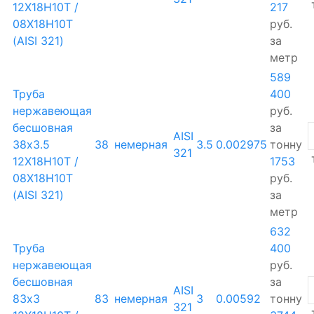
12Х18Н10Т /
217
08Х18Н10Т
руб.
(AISI 321)
за
метр
589
Труба
400
нержавеющая
руб.
бесшовная
за
AISI
38х3.5
38
немерная
3.5
0.002975
тонну
321
12Х18Н10Т /
1753
08Х18Н10Т
руб.
(AISI 321)
за
метр
632
Труба
400
нержавеющая
руб.
бесшовная
за
AISI
83х3
83
немерная
3
0.00592
тонну
321