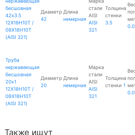
нержавеющая
Марка
Ве
бесшовная
стали
Толщина
Диаметр
Длина
по
42х3.5
AISI
стенки
42
немерная
ме
12Х18Н10Т /
AISI
3.5
0.
08Х18Н10Т
321
(AISI 321)
Труба
нержавеющая
Марка
Ве
бесшовная
стали
Диаметр
Длина
Толщина
по
20х1
AISI
20
немерная
стенки
1
ме
12Х18Н10Т /
AISI
0.
08Х18Н10Т
321
(AISI 321)
Также ищут