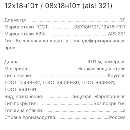
12х18н10т / 08х18н10т (aisi 321)
Диаметр:
30
Марка стали ГОСТ:
08Х18Н10Т, 12Х18Н10Т
Марка стали AISI:
AISI 321
Тип
Бесшовная холодно- и теплодеформированная
производства:
Длина:
6.01 м, немерная
Материал:
Нержавеющая сталь
Тип сечения:
Круглая
ГОСТ:
ГОСТ 10498-82, ГОСТ 24030-80, ГОСТ 9940-81,
ГОСТ 9941-81
Вид, назначение:
Пищевая, Жаропрочная
Тип покрытия:
Без покрытия
Толщина стенки:
3
Страна производства:
Россия