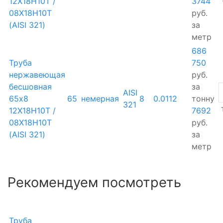
12Х18Н10Т /
3744
08Х18Н10Т
руб.
(AISI 321)
за
метр
686
Труба
750
нержавеющая
руб.
бесшовная
за
AISI
65х8
65
немерная
8
0.0112
тонну
321
12Х18Н10Т /
7692
08Х18Н10Т
руб.
(AISI 321)
за
метр
Рекомендуем посмотреть
Труба