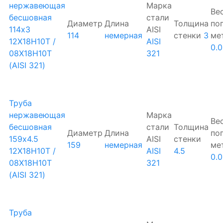
нержавеющая
Марка
Ве
бесшовная
стали
Диаметр
Длина
Толщина
по
114х3
AISI
114
немерная
стенки
3
ме
12Х18Н10Т /
AISI
0.
08Х18Н10Т
321
(AISI 321)
Труба
нержавеющая
Марка
Ве
бесшовная
стали
Толщина
Диаметр
Длина
по
159х4.5
AISI
стенки
159
немерная
ме
12Х18Н10Т /
AISI
4.5
0.0
08Х18Н10Т
321
(AISI 321)
Труба