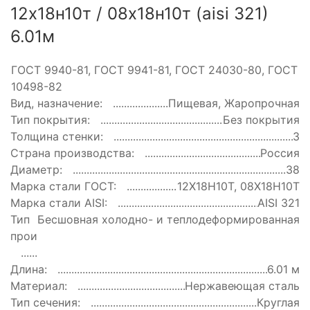
12х18н10т / 08х18н10т (aisi 321)
6.01м
ГОСТ:
ГОСТ 9940-81, ГОСТ 9941-81, ГОСТ 24030-80, ГОСТ
10498-82
Вид, назначение:
Пищевая, Жаропрочная
Тип покрытия:
Без покрытия
Толщина стенки:
3
Страна производства:
Россия
Диаметр:
38
Марка стали ГОСТ:
12Х18Н10Т, 08Х18Н10Т
Марка стали AISI:
AISI 321
Тип
Бесшовная холодно- и теплодеформированная
производства:
Длина:
6.01 м
Материал:
Нержавеющая сталь
Тип сечения:
Круглая