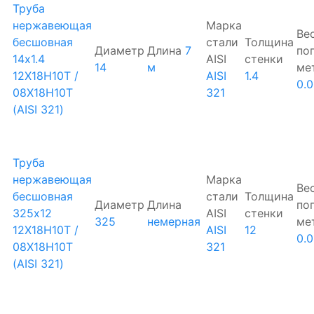
Труба
нержавеющая
Марка
Ве
бесшовная
стали
Толщина
Диаметр
Длина
7
по
14х1.4
AISI
стенки
14
м
ме
12Х18Н10Т /
AISI
1.4
0.
08Х18Н10Т
321
(AISI 321)
Труба
нержавеющая
Марка
Ве
бесшовная
стали
Толщина
Диаметр
Длина
по
325х12
AISI
стенки
325
немерная
ме
12Х18Н10Т /
AISI
12
0.
08Х18Н10Т
321
(AISI 321)