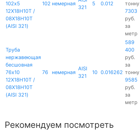
102х5
102
немерная
5
0.012
тонну
321
12Х18Н10Т /
7303
08Х18Н10Т
руб.
(AISI 321)
за
метр
589
Труба
400
нержавеющая
руб.
бесшовная
за
AISI
76х10
76
немерная
10
0.016262
тонну
321
12Х18Н10Т /
9585
08Х18Н10Т
руб.
(AISI 321)
за
метр
Рекомендуем посмотреть