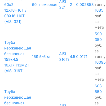
AISI
60х2
60
немерная
2
0.002858
тонну
321
12Х18Н10Т /
1685
08Х18Н10Т
руб.
(AISI 321)
за
метр
590
350
Труба
руб.
нержавеющая
за
бесшовная
AISI
159
5-6 м
4.5
0.0171
тонну
159х4.5
316Ti
10095
10Х17Н13М2Т
руб.
(AISI 316Ti)
за
метр
608
Труба
550
нержавеющая
руб.
бесшовная
за
AISI