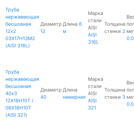
Труба
Марка
нержавеющая
Ве
стали
бесшовная
Диаметр
Длина
6
Толщина
по
AISI
12х2
12
м
стенки
2
ме
AISI
03Х17Н13М2
0.
316L
(AISI 316L)
Труба
нержавеющая
Марка
Ве
бесшовная
стали
Диаметр
Длина
Толщина
по
40х3
AISI
40
немерная
стенки
3
ме
12Х18Н10Т /
AISI
0.
08Х18Н10Т
321
(AISI 321)