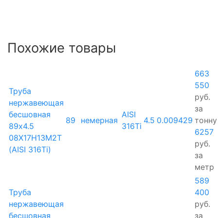
Похожие товары
663
550
Труба
руб.
нержавеющая
за
бесшовная
AISI
89
немерная
4.5
0.009429
тонну
89х4.5
316Ti
6257
08Х17Н13М2Т
руб.
(AISI 316Ti)
за
метр
589
Труба
400
нержавеющая
руб.
бесшовная
за