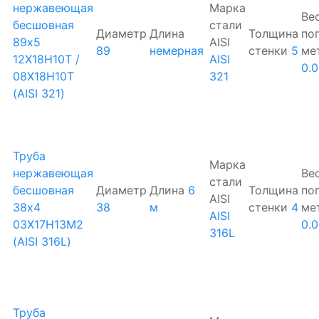
нержавеющая
Марка
Ве
бесшовная
стали
Диаметр
Длина
Толщина
по
89х5
AISI
89
немерная
стенки
5
ме
12Х18Н10Т /
AISI
0.
08Х18Н10Т
321
(AISI 321)
Труба
Марка
нержавеющая
Ве
стали
бесшовная
Диаметр
Длина
6
Толщина
по
AISI
38х4
38
м
стенки
4
ме
AISI
03Х17Н13М2
0.
316L
(AISI 316L)
Труба