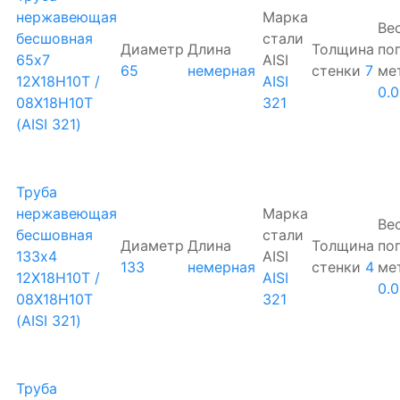
нержавеющая
Марка
Ве
бесшовная
стали
Диаметр
Длина
Толщина
по
65х7
AISI
65
немерная
стенки
7
ме
12Х18Н10Т /
AISI
0.0
08Х18Н10Т
321
(AISI 321)
Труба
нержавеющая
Марка
Ве
бесшовная
стали
Диаметр
Длина
Толщина
по
133х4
AISI
133
немерная
стенки
4
ме
12Х18Н10Т /
AISI
0.0
08Х18Н10Т
321
(AISI 321)
Труба