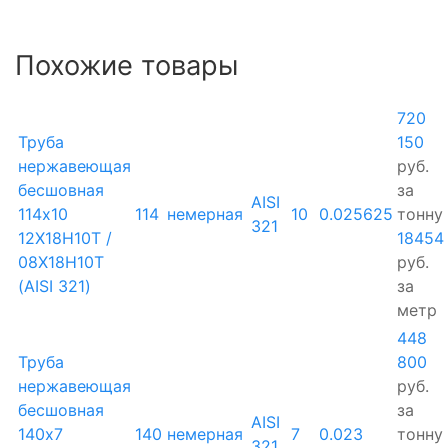
Похожие товары
720
Труба
150
нержавеющая
руб.
бесшовная
за
AISI
114х10
114
немерная
10
0.025625
тонну
321
12Х18Н10Т /
18454
08Х18Н10Т
руб.
(AISI 321)
за
метр
448
Труба
800
нержавеющая
руб.
бесшовная
за
AISI
140х7
140
немерная
7
0.023
тонну
321