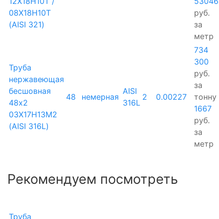
12Х18Н10Т /
53046
08Х18Н10Т
руб.
(AISI 321)
за
метр
734
300
Труба
руб.
нержавеющая
за
бесшовная
AISI
48
немерная
2
0.00227
тонну
48х2
316L
1667
03Х17Н13М2
руб.
(AISI 316L)
за
метр
Рекомендуем посмотреть
Труба