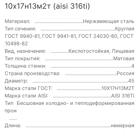
10х17н13м2т (aisi 316ti)
Материал:
Нержавеющая сталь
Тип сечения:
Круглая
ГОСТ:
ГОСТ 9940-81, ГОСТ 9941-81, ГОСТ 24030-80, ГОСТ
10498-82
Вид, назначение:
Кислотостойкая, Пищевая
Тип покрытия:
Матовая
Толщина стенки:
4
Страна производства:
Россия
Диаметр:
45
Марка стали ГОСТ:
10Х17Н13М2Т
Марка стали AISI:
AISI 316Ti
Тип
Бесшовная холодно- и теплодеформированная
производства:
Длина:
немерная