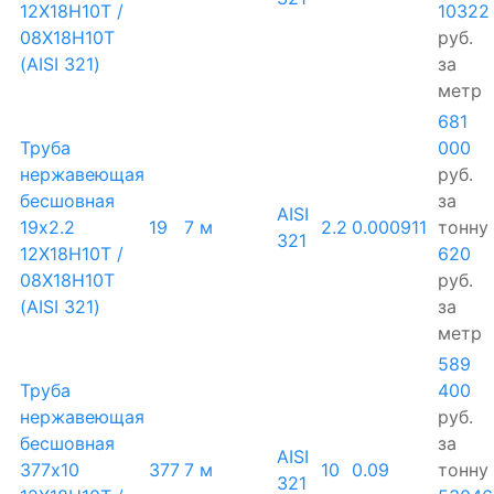
12Х18Н10Т /
10322
08Х18Н10Т
руб.
(AISI 321)
за
метр
681
Труба
000
нержавеющая
руб.
бесшовная
за
AISI
19х2.2
19
7 м
2.2
0.000911
тонну
321
12Х18Н10Т /
620
08Х18Н10Т
руб.
(AISI 321)
за
метр
589
Труба
400
нержавеющая
руб.
бесшовная
за
AISI
377х10
377
7 м
10
0.09
тонну
321