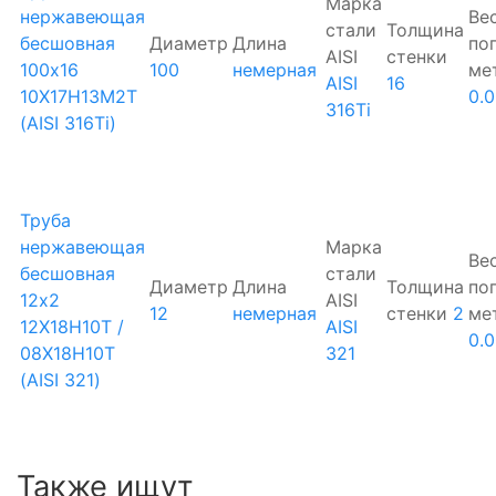
Марка
нержавеющая
Ве
стали
Толщина
бесшовная
Диаметр
Длина
по
AISI
стенки
100х16
100
немерная
ме
AISI
16
10Х17Н13М2Т
0.
316Ti
(AISI 316Ti)
Труба
нержавеющая
Марка
Ве
бесшовная
стали
Диаметр
Длина
Толщина
по
12х2
AISI
12
немерная
стенки
2
ме
12Х18Н10Т /
AISI
0.
08Х18Н10Т
321
(AISI 321)
Также ищут