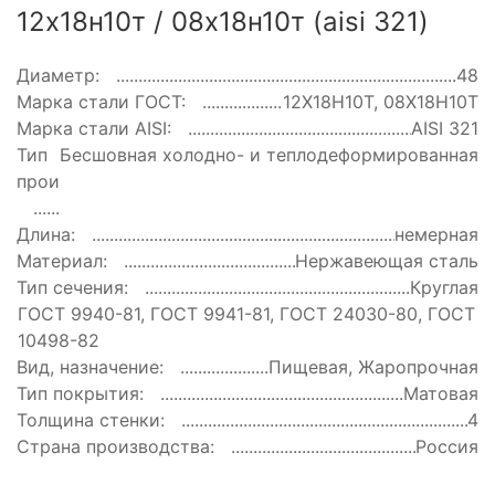
12х18н10т / 08х18н10т (aisi 321)
Диаметр:
48
Марка стали ГОСТ:
12Х18Н10Т, 08Х18Н10Т
Марка стали AISI:
AISI 321
Тип
Бесшовная холодно- и теплодеформированная
производства:
Длина:
немерная
Материал:
Нержавеющая сталь
Тип сечения:
Круглая
ГОСТ:
ГОСТ 9940-81, ГОСТ 9941-81, ГОСТ 24030-80, ГОСТ
10498-82
Вид, назначение:
Пищевая, Жаропрочная
Тип покрытия:
Матовая
Толщина стенки:
4
Страна производства:
Россия