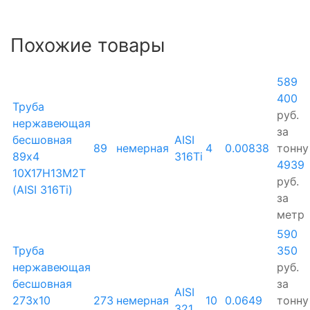
Похожие товары
589
400
Труба
руб.
нержавеющая
за
бесшовная
AISI
89
немерная
4
0.00838
тонну
89х4
316Ti
4939
10Х17Н13М2Т
руб.
(AISI 316Ti)
за
метр
590
Труба
350
нержавеющая
руб.
бесшовная
за
AISI
273х10
273
немерная
10
0.0649
тонну
321