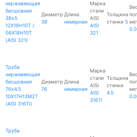
нержавеющая
Марка
Ве
бесшовная
стали
Диаметр
Длина
Толщина
по
38х5
AISI
38
немерная
стенки
5
ме
12Х18Н10Т /
AISI
0.
08Х18Н10Т
321
(AISI 321)
Труба
Марка
нержавеющая
Ве
стали
Толщина
бесшовная
Диаметр
Длина
по
AISI
стенки
76х4.5
76
немерная
ме
AISI
4.5
10Х17Н13М2Т
0.
316Ti
(AISI 316Ti)
Труба