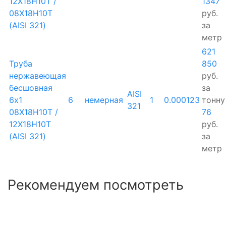
12Х18Н10Т /
1347
08Х18Н10Т
руб.
(AISI 321)
за
метр
621
Труба
850
нержавеющая
руб.
бесшовная
за
AISI
6х1
6
немерная
1
0.000123
тонну
321
08Х18Н10Т /
76
12Х18Н10Т
руб.
(AISI 321)
за
метр
Рекомендуем посмотреть