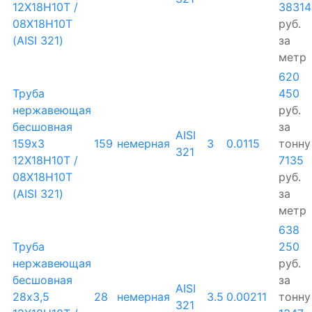
12Х18Н10Т /
38314
08Х18Н10Т
руб.
(AISI 321)
за
метр
620
Труба
450
нержавеющая
руб.
бесшовная
за
AISI
159х3
159
немерная
3
0.0115
тонну
321
12Х18Н10Т /
7135
08Х18Н10Т
руб.
(AISI 321)
за
метр
638
Труба
250
нержавеющая
руб.
бесшовная
за
AISI
28х3,5
28
немерная
3.5
0.00211
тонну
321