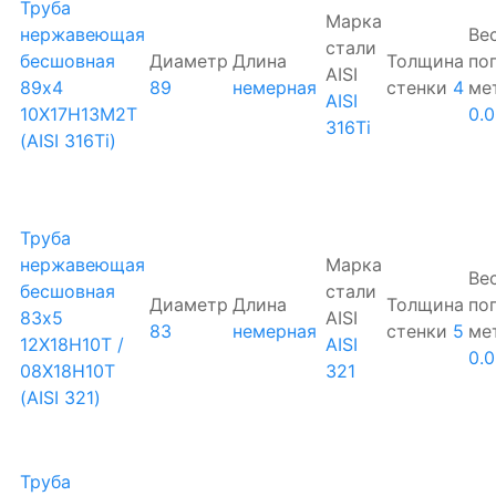
Труба
Марка
нержавеющая
Ве
стали
бесшовная
Диаметр
Длина
Толщина
по
AISI
89х4
89
немерная
стенки
4
ме
AISI
10Х17Н13М2Т
0.
316Ti
(AISI 316Ti)
Труба
нержавеющая
Марка
Ве
бесшовная
стали
Диаметр
Длина
Толщина
по
83х5
AISI
83
немерная
стенки
5
ме
12Х18Н10Т /
AISI
0.
08Х18Н10Т
321
(AISI 321)
Труба