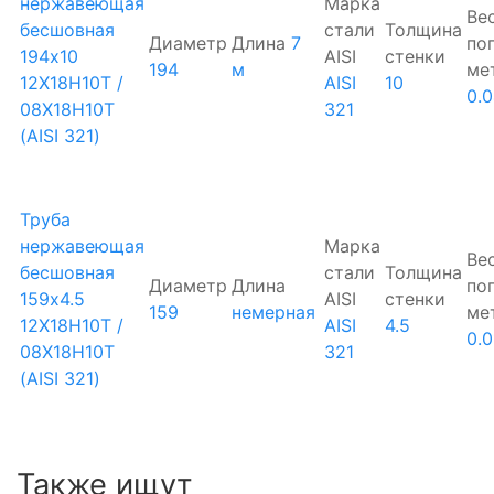
нержавеющая
Марка
Ве
бесшовная
стали
Толщина
Диаметр
Длина
7
по
194х10
AISI
стенки
194
м
ме
12Х18Н10Т /
AISI
10
0.
08Х18Н10Т
321
(AISI 321)
Труба
нержавеющая
Марка
Ве
бесшовная
стали
Толщина
Диаметр
Длина
по
159х4.5
AISI
стенки
159
немерная
ме
12Х18Н10Т /
AISI
4.5
0.0
08Х18Н10Т
321
(AISI 321)
Также ищут