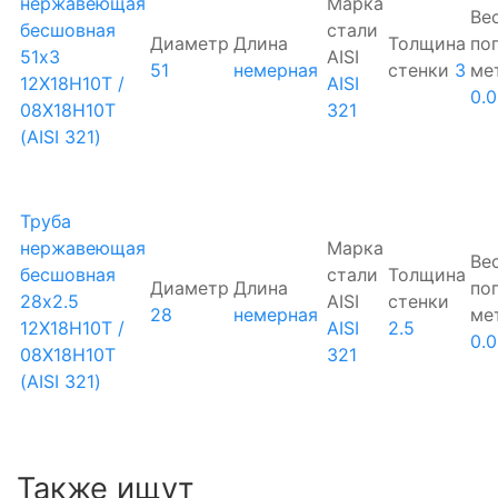
нержавеющая
Марка
Ве
бесшовная
стали
Диаметр
Длина
Толщина
по
51х3
AISI
51
немерная
стенки
3
ме
12Х18Н10Т /
AISI
0.
08Х18Н10Т
321
(AISI 321)
Труба
нержавеющая
Марка
Ве
бесшовная
стали
Толщина
Диаметр
Длина
по
28х2.5
AISI
стенки
28
немерная
ме
12Х18Н10Т /
AISI
2.5
0.
08Х18Н10Т
321
(AISI 321)
Также ищут