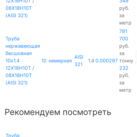
12Х18Н10Т /
349
08Х18Н10Т
руб.
(AISI 321)
за
метр
781
Труба
700
нержавеющая
руб.
бесшовная
за
AISI
10х1.4
10
немерная
1.4
0.000297
тонну
321
12Х18Н10Т /
232
08Х18Н10Т
руб.
(AISI 321)
за
метр
Рекомендуем посмотреть
Труба