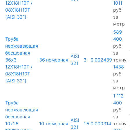
12Х18Н10Т /
1011
08Х18Н10Т
руб.
(AISI 321)
за
метр
589
Труба
400
нержавеющая
руб.
бесшовная
за
AISI
36х3
36
немерная
3
0.002439
тонну
321
12Х18Н10Т /
1438
08Х18Н10Т
руб.
(AISI 321)
за
метр
1 112
Труба
400
нержавеющая
руб.
бесшовная
за
AISI
10х1.5
10
немерная
1.5
0.000314
тонну
321