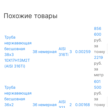
Похожие товары
856
600
Труба
руб.
нержавеющая
за
бесшовная
AISI
38
немерная
3
0.00259
тонну
38х3
316Ti
2219
10Х17Н13М2Т
руб.
(AISI 316Ti)
за
метр
601
Труба
500
нержавеющая
руб.
бесшовная
за
AISI
36х2
36
немерная
2
0.00168
тонну
321