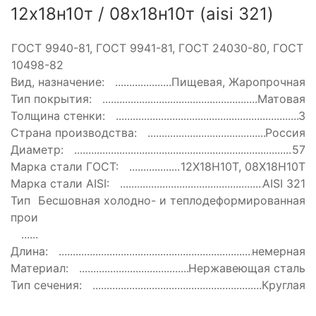
12х18н10т / 08х18н10т (aisi 321)
ГОСТ:
ГОСТ 9940-81, ГОСТ 9941-81, ГОСТ 24030-80, ГОСТ
10498-82
Вид, назначение:
Пищевая, Жаропрочная
Тип покрытия:
Матовая
Толщина стенки:
3
Страна производства:
Россия
Диаметр:
57
Марка стали ГОСТ:
12Х18Н10Т, 08Х18Н10Т
Марка стали AISI:
AISI 321
Тип
Бесшовная холодно- и теплодеформированная
производства:
Длина:
немерная
Материал:
Нержавеющая сталь
Тип сечения:
Круглая