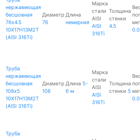
Марка
нержавеющая
Ве
стали
Толщина
бесшовная
Диаметр
Длина
по
AISI
стенки
76х4.5
76
немерная
ме
AISI
4.5
10Х17Н13М2Т
0.
316Ti
(AISI 316Ti)
Труба
Марка
нержавеющая
Ве
стали
бесшовная
Диаметр
Длина
5-
Толщина
по
AISI
108х5
108
6 м
стенки
5
ме
AISI
10Х17Н13М2Т
0.
316Ti
(AISI 316Ti)
Труба