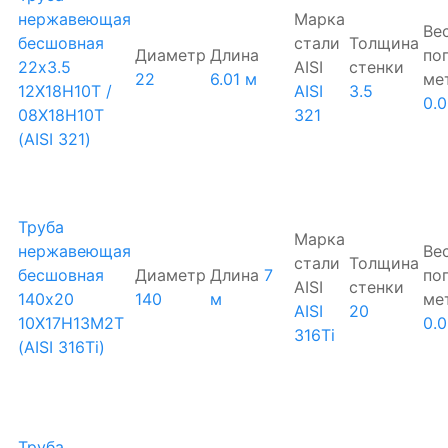
нержавеющая
Марка
Ве
бесшовная
стали
Толщина
Диаметр
Длина
по
22х3.5
AISI
стенки
22
6.01 м
ме
12Х18Н10Т /
AISI
3.5
0.
08Х18Н10Т
321
(AISI 321)
Труба
Марка
нержавеющая
Ве
стали
Толщина
бесшовная
Диаметр
Длина
7
по
AISI
стенки
140х20
140
м
ме
AISI
20
10Х17Н13М2Т
0.
316Ti
(AISI 316Ti)
Труба