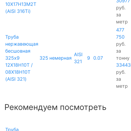
30977
10Х17Н13М2Т
руб.
(AISI 316Ti)
за
метр
477
Труба
750
нержавеющая
руб.
бесшовная
за
AISI
325х9
325
немерная
9
0.07
тонну
321
12Х18Н10Т /
33443
08Х18Н10Т
руб.
(AISI 321)
за
метр
Рекомендуем посмотреть
Труба