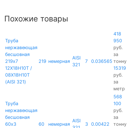
Похожие товары
418
Труба
950
нержавеющая
руб.
бесшовная
за
AISI
219х7
219
немерная
7
0.036565
тонну
321
12Х18Н10Т /
15319
08Х18Н10Т
руб.
(AISI 321)
за
метр
568
Труба
100
нержавеющая
руб.
бесшовная
за
AISI
60х3
60
немерная
3
0.00422
тонну
321