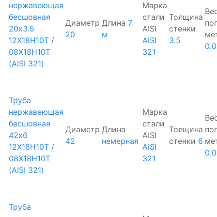
нержавеющая
Марка
Ве
бесшовная
стали
Толщина
Диаметр
Длина
7
по
20х3.5
AISI
стенки
20
м
ме
12Х18Н10Т /
AISI
3.5
0.
08Х18Н10Т
321
(AISI 321)
Труба
нержавеющая
Марка
Ве
бесшовная
стали
Диаметр
Длина
Толщина
по
42х6
AISI
42
немерная
стенки
6
ме
12Х18Н10Т /
AISI
0.
08Х18Н10Т
321
(AISI 321)
Труба