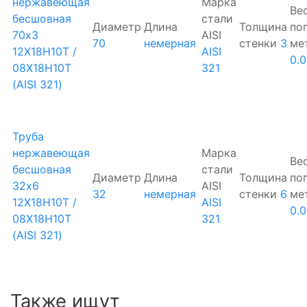
нержавеющая
Марка
Ве
бесшовная
стали
Диаметр
Длина
Толщина
по
70х3
AISI
70
немерная
стенки
3
ме
12Х18Н10Т /
AISI
0.
08Х18Н10Т
321
(AISI 321)
Труба
нержавеющая
Марка
Ве
бесшовная
стали
Диаметр
Длина
Толщина
по
32х6
AISI
32
немерная
стенки
6
ме
12Х18Н10Т /
AISI
0.
08Х18Н10Т
321
(AISI 321)
Также ищут