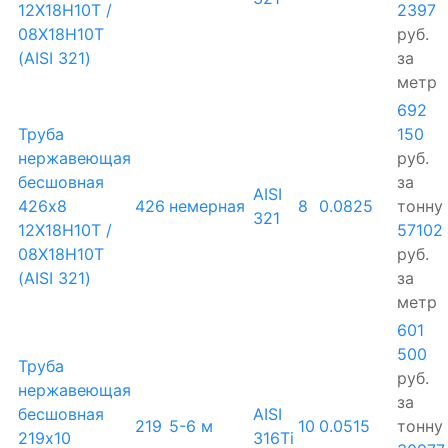
12Х18Н10Т /
2397
08Х18Н10Т
руб.
(AISI 321)
за
метр
692
Труба
150
нержавеющая
руб.
бесшовная
за
AISI
426х8
426
немерная
8
0.0825
тонну
321
12Х18Н10Т /
57102
08Х18Н10Т
руб.
(AISI 321)
за
метр
601
500
Труба
руб.
нержавеющая
за
бесшовная
AISI
219
5-6 м
10
0.0515
тонну
219х10
316Ti