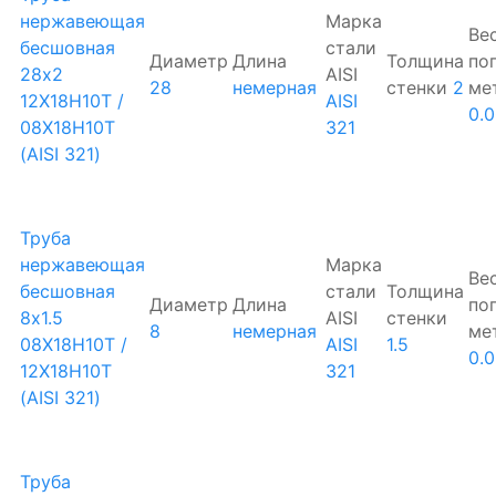
нержавеющая
Марка
Ве
бесшовная
стали
Диаметр
Длина
Толщина
по
28х2
AISI
28
немерная
стенки
2
ме
12Х18Н10Т /
AISI
0.
08Х18Н10Т
321
(AISI 321)
Труба
нержавеющая
Марка
Ве
бесшовная
стали
Толщина
Диаметр
Длина
по
8х1.5
AISI
стенки
8
немерная
ме
08Х18Н10Т /
AISI
1.5
0.
12Х18Н10Т
321
(AISI 321)
Труба