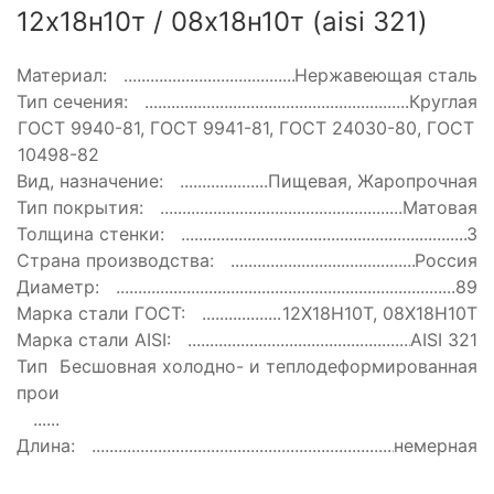
12х18н10т / 08х18н10т (aisi 321)
Материал:
Нержавеющая сталь
Тип сечения:
Круглая
ГОСТ:
ГОСТ 9940-81, ГОСТ 9941-81, ГОСТ 24030-80, ГОСТ
10498-82
Вид, назначение:
Пищевая, Жаропрочная
Тип покрытия:
Матовая
Толщина стенки:
3
Страна производства:
Россия
Диаметр:
89
Марка стали ГОСТ:
12Х18Н10Т, 08Х18Н10Т
Марка стали AISI:
AISI 321
Тип
Бесшовная холодно- и теплодеформированная
производства:
Длина:
немерная