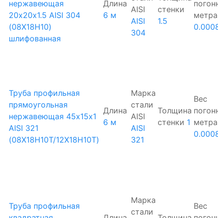
нержавеющая
Длина
погон
AISI
стенки
20х20х1.5 AISI 304
6 м
метра
AISI
1.5
(08Х18Н10)
0.000
304
шлифованная
Труба профильная
Марка
Вес
прямоугольная
стали
Длина
Толщина
погон
нержавеющая 45х15х1
AISI
6 м
стенки
1
метра
AISI 321
AISI
0.000
(08Х18Н10Т/12Х18Н10Т)
321
Марка
Труба профильная
Вес
стали
квадратная
Длина
Толщина
погон