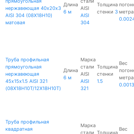
прямоугольная
стали
Длина
Толщина
погон
нержавеющая 40х20х3
AISI
6 м
стенки
3
метра
AISI 304 (08Х18Н10)
AISI
0.002
матовая
304
Труба профильная
Марка
Вес
прямоугольная
стали
Толщина
Длина
погон
нержавеющая
AISI
стенки
6 м
метра
45х15х1.5 AISI 321
AISI
1.5
0.001
(08Х18Н10Т/12Х18Н10Т)
321
Труба профильная
Марка
квадратная
Вес
стали
Толщина