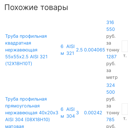
Похожие товары
316
550
Труба профильная
руб.
квадратная
за
6
AISI
нержавеющая
2.5
0.004065
тонну
м
321
т.
55х55х2.5 AISI 321
1287
(12Х18Н10Т)
руб.
за
метр
324
500
Труба профильная
руб.
прямоугольная
за
6
AISI
нержавеющая 40х20х3
3
0.00242
тонну
м
304
т.
AISI 304 (08Х18Н10)
785
матовая
руб.