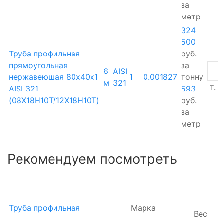
за
метр
324
500
Труба профильная
руб.
прямоугольная
за
6
AISI
нержавеющая 80х40х1
1
0.001827
тонну
м
321
т.
AISI 321
593
(08Х18Н10Т/12Х18Н10Т)
руб.
за
метр
Рекомендуем посмотреть
Труба профильная
Марка
Вес