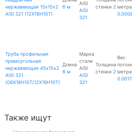
AISI
нержавеющая 15х15х2
6 м
стенки
2
метра
AISI
AISI 321 (12Х18Н10Т)
0.000
321
Труба профильная
Марка
Вес
прямоугольная
стали
Длина
Толщина
погон
нержавеющая 45х15х2
AISI
6 м
стенки
2
метра
AISI 321
AISI
0.001
(08Х18Н10Т/12Х18Н10Т)
321
Также ищут