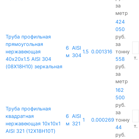
за
метр
424
050
Труба профильная
руб.
прямоугольная
за
6
AISI
нержавеющая
1.5
0.001316
тонну
м
304
т.
40х20х1.5 AISI 304
558
(08Х18Н10) зеркальная
руб.
за
метр
162
500
руб.
Труба профильная
за
квадратная
6
AISI
1
0.000269
тонну
нержавеющая 10х10х1
м
321
т.
44
AISI 321 (12Х18Н10Т)
руб.