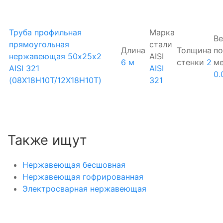
Труба профильная
Марка
Ве
прямоугольная
стали
Длина
Толщина
по
нержавеющая 50х25х2
AISI
6 м
стенки
2
м
AISI 321
AISI
0.
(08Х18Н10Т/12Х18Н10Т)
321
Также ищут
Нержавеющая бесшовная
Нержавеющая гофрированная
Электросварная нержавеющая