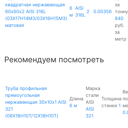
квадратная нержавеющая
за
6
AISI
60х60х2 AISI 316L
2
0.00356
тонну
м
316L
(03Х17Н14М3/03Х16Н15М3)
840
матовая
руб.
за
метр
Рекомендуем посмотреть
Труба профильная
Марка
Ве
прямоугольная
стали
Длина
Толщина
по
нержавеющая 30х10х1 AISI
AISI
6 м
стенки
1
м
321
AISI
0.
(08Х18Н10Т/12Х18Н10Т)
321