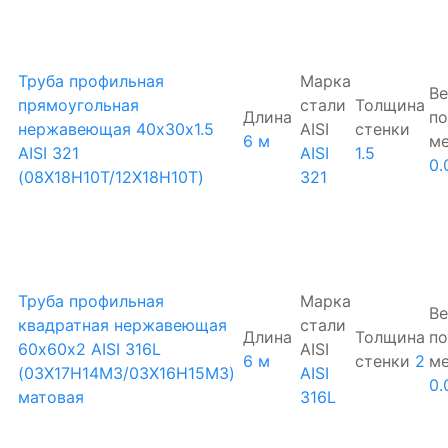
Труба профильная
Марка
Ве
прямоугольная
стали
Толщина
Длина
по
нержавеющая 40х30х1.5
AISI
стенки
6 м
м
AISI 321
AISI
1.5
0.
(08Х18Н10Т/12Х18Н10Т)
321
Труба профильная
Марка
Ве
квадратная нержавеющая
стали
Длина
Толщина
по
60х60х2 AISI 316L
AISI
6 м
стенки
2
м
(03Х17Н14М3/03Х16Н15М3)
AISI
0.
матовая
316L