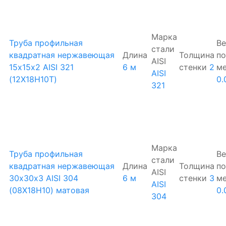
Марка
Труба профильная
Ве
стали
квадратная нержавеющая
Длина
Толщина
по
AISI
15х15х2 AISI 321
6 м
стенки
2
м
AISI
(12Х18Н10Т)
0.
321
Марка
Труба профильная
Ве
стали
квадратная нержавеющая
Длина
Толщина
по
AISI
30х30х3 AISI 304
6 м
стенки
3
м
AISI
(08Х18Н10) матовая
0.
304