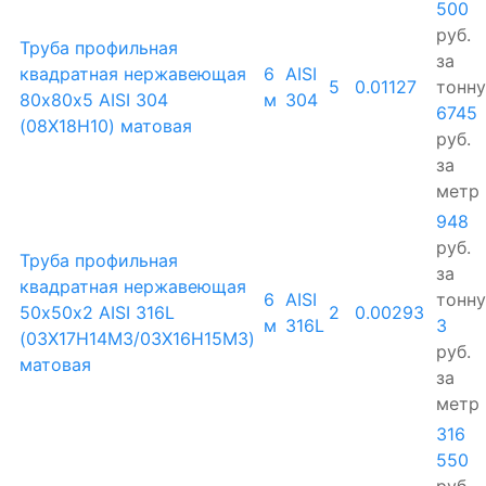
500
руб.
Труба профильная
за
квадратная нержавеющая
6
AISI
5
0.01127
тонну
80х80х5 AISI 304
м
304
6745
(08Х18Н10) матовая
руб.
за
метр
948
руб.
Труба профильная
за
квадратная нержавеющая
6
AISI
тонну
50х50х2 AISI 316L
2
0.00293
м
316L
3
(03Х17Н14М3/03Х16Н15М3)
руб.
матовая
за
метр
316
550
руб.