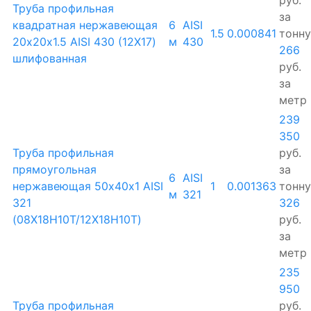
Труба профильная
за
квадратная нержавеющая
6
AISI
1.5
0.000841
тонну
20х20х1.5 AISI 430 (12Х17)
м
430
266
шлифованная
руб.
за
метр
239
350
Труба профильная
руб.
прямоугольная
за
6
AISI
нержавеющая 50х40х1 AISI
1
0.001363
тонну
м
321
321
326
(08Х18Н10Т/12Х18Н10Т)
руб.
за
метр
235
950
Труба профильная
руб.