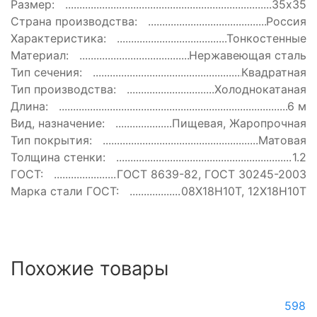
Размер:
35х35
Страна производства:
Россия
Характеристика:
Тонкостенные
Материал:
Нержавеющая сталь
Тип сечения:
Квадратная
Тип производства:
Холоднокатаная
Длина:
6 м
Вид, назначение:
Пищевая, Жаропрочная
Тип покрытия:
Матовая
Толщина стенки:
1.2
ГОСТ:
ГОСТ 8639-82, ГОСТ 30245-2003
Марка стали ГОСТ:
08Х18Н10Т, 12Х18Н10Т
Похожие товары
598