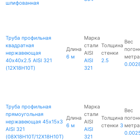
шлифованная
Труба профильная
Марка
Вес
квадратная
стали
Толщина
Длина
погон
нержавеющая
AISI
стенки
6 м
метра
40х40х2.5 AISI 321
AISI
2.5
0.002
(12Х18Н10Т)
321
Труба профильная
Марка
Вес
прямоугольная
стали
Длина
Толщина
погон
нержавеющая 45х15х3
AISI
6 м
стенки
3
метра
AISI 321
AISI
0.002
(08Х18Н10Т/12Х18Н10Т)
321