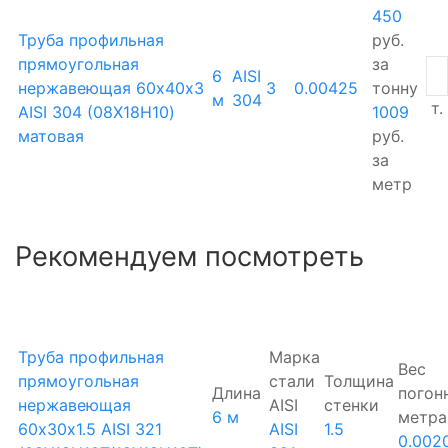
450
Труба профильная
руб.
прямоугольная
за
6
AISI
нержавеющая 60х40х3
3
0.00425
тонну
м
304
т.
AISI 304 (08Х18Н10)
1009
матовая
руб.
за
метр
Рекомендуем посмотреть
Труба профильная
Марка
Вес
прямоугольная
стали
Толщина
Длина
погон
нержавеющая
AISI
стенки
6 м
метра
60х30х1.5 AISI 321
AISI
1.5
0.002