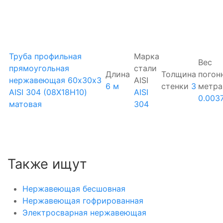
Труба профильная
Марка
Вес
прямоугольная
стали
Длина
Толщина
погон
нержавеющая 60х30х3
AISI
6 м
стенки
3
метра
AISI 304 (08Х18Н10)
AISI
0.003
матовая
304
Также ищут
Нержавеющая бесшовная
Нержавеющая гофрированная
Электросварная нержавеющая