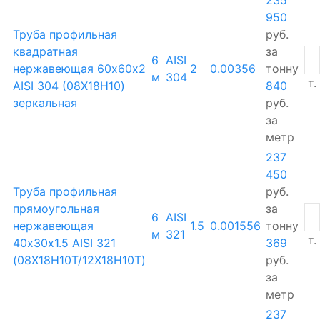
950
Труба профильная
руб.
квадратная
за
6
AISI
нержавеющая 60х60х2
2
0.00356
тонну
м
304
т.
AISI 304 (08Х18Н10)
840
зеркальная
руб.
за
метр
237
450
Труба профильная
руб.
прямоугольная
за
6
AISI
нержавеющая
1.5
0.001556
тонну
м
321
т.
40х30х1.5 AISI 321
369
(08Х18Н10Т/12Х18Н10Т)
руб.
за
метр
237