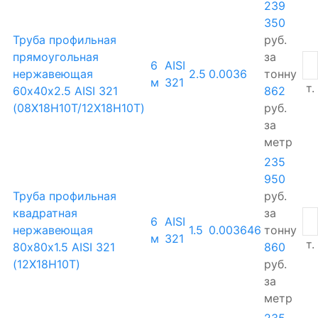
239
350
Труба профильная
руб.
прямоугольная
за
6
AISI
нержавеющая
2.5
0.0036
тонну
м
321
т.
60х40х2.5 AISI 321
862
(08Х18Н10Т/12Х18Н10Т)
руб.
за
метр
235
950
Труба профильная
руб.
квадратная
за
6
AISI
нержавеющая
1.5
0.003646
тонну
м
321
т.
80х80х1.5 AISI 321
860
(12Х18Н10Т)
руб.
за
метр
235