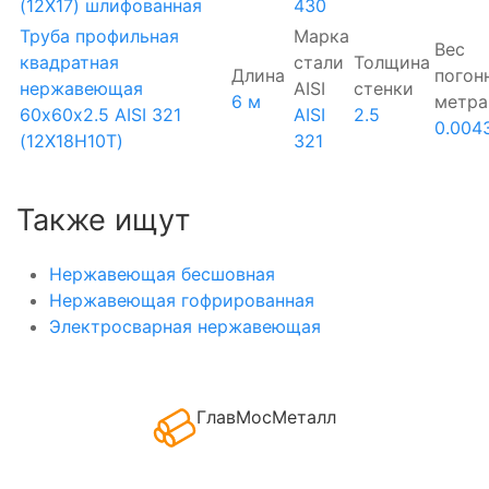
(12Х17) шлифованная
430
Труба профильная
Марка
Вес
квадратная
стали
Толщина
Длина
погон
нержавеющая
AISI
стенки
6 м
метра
60х60х2.5 AISI 321
AISI
2.5
0.004
(12Х18Н10Т)
321
Также ищут
Нержавеющая бесшовная
Нержавеющая гофрированная
Электросварная нержавеющая
ГлавМосМеталл