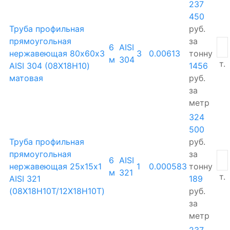
237
450
Труба профильная
руб.
прямоугольная
за
6
AISI
нержавеющая 80х60х3
3
0.00613
тонну
м
304
т.
AISI 304 (08Х18Н10)
1456
матовая
руб.
за
метр
324
500
Труба профильная
руб.
прямоугольная
за
6
AISI
нержавеющая 25х15х1
1
0.000583
тонну
м
321
т.
AISI 321
189
(08Х18Н10Т/12Х18Н10Т)
руб.
за
метр
237