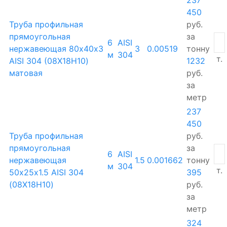
450
Труба профильная
руб.
прямоугольная
за
6
AISI
нержавеющая 80х40х3
3
0.00519
тонну
м
304
т.
AISI 304 (08Х18Н10)
1232
матовая
руб.
за
метр
237
450
Труба профильная
руб.
прямоугольная
за
6
AISI
нержавеющая
1.5
0.001662
тонну
м
304
т.
50х25х1.5 AISI 304
395
(08Х18Н10)
руб.
за
метр
324