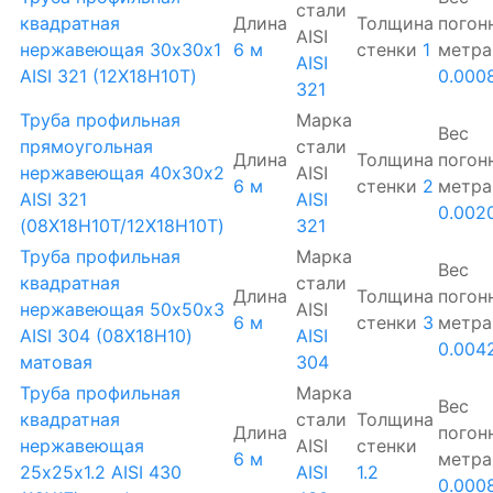
стали
квадратная
Длина
Толщина
погон
AISI
нержавеющая 30х30х1
6 м
стенки
1
метра
AISI
AISI 321 (12Х18Н10Т)
0.000
321
Труба профильная
Марка
Вес
прямоугольная
стали
Длина
Толщина
погон
нержавеющая 40х30х2
AISI
6 м
стенки
2
метра
AISI 321
AISI
0.002
(08Х18Н10Т/12Х18Н10Т)
321
Труба профильная
Марка
Вес
квадратная
стали
Длина
Толщина
погон
нержавеющая 50х50х3
AISI
6 м
стенки
3
метра
AISI 304 (08Х18Н10)
AISI
0.004
матовая
304
Труба профильная
Марка
Вес
квадратная
стали
Толщина
Длина
погон
нержавеющая
AISI
стенки
6 м
метра
25х25х1.2 AISI 430
AISI
1.2
0.000