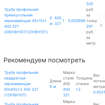
500
Труба профильная
руб.
прямоугольная
за
6
AISI
нержавеющая 45х15х1
1
0.000898
тонну
м
321
т.
AISI 321
291
(08Х18Н10Т/12Х18Н10Т)
руб.
за
метр
Рекомендуем посмотреть
Труба профильная
Марка
Вес
квадратная
стали
Толщина
Длина
погон
нержавеющая
AISI
стенки
6 м
метра
60х60х1.2 AISI 321
AISI
1.2
0.002
(12Х18Н10Т)
321
Марка
Труба профильная
Вес