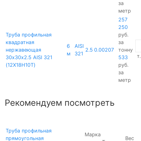
за
метр
257
250
Труба профильная
руб.
квадратная
за
6
AISI
нержавеющая
2.5
0.00207
тонну
м
321
т.
30х30х2.5 AISI 321
533
(12Х18Н10Т)
руб.
за
метр
Рекомендуем посмотреть
Труба профильная
Марка
прямоугольная
Вес