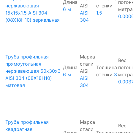
Длина
погон
нержавеющая
AISI
стенки
6 м
метра
15х15х1.5 AISI 304
AISI
1.5
0.000
(08Х18Н10) зеркальная
304
Труба профильная
Марка
Вес
прямоугольная
стали
Длина
Толщина
погон
нержавеющая 60х30х3
AISI
6 м
стенки
3
метра
AISI 304 (08Х18Н10)
AISI
0.003
матовая
304
Труба профильная
Марка
Вес
квадратная
стали
Длина
Толщина
погон