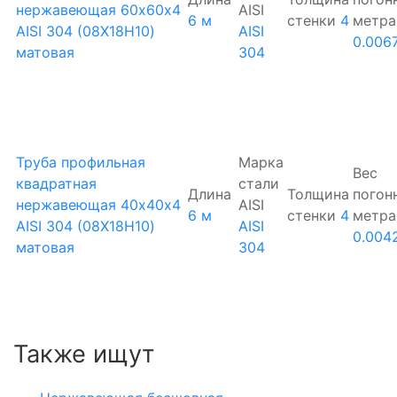
нержавеющая 60х60х4
AISI
6 м
стенки
4
метра
AISI 304 (08Х18Н10)
AISI
0.006
матовая
304
Труба профильная
Марка
Вес
квадратная
стали
Длина
Толщина
погон
нержавеющая 40х40х4
AISI
6 м
стенки
4
метра
AISI 304 (08Х18Н10)
AISI
0.004
матовая
304
Также ищут