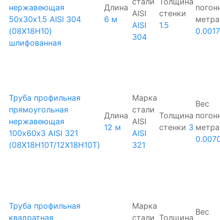
стали
Толщина
нержавеющая
Длина
погон
AISI
стенки
50х30х1.5 AISI 304
6 м
метра
AISI
1.5
(08Х18Н10)
0.001
304
шлифованная
Труба профильная
Марка
Вес
прямоугольная
стали
Длина
Толщина
погон
нержавеющая
AISI
12 м
стенки
3
метра
100х60х3 AISI 321
AISI
0.007
(08Х18Н10Т/12Х18Н10Т)
321
Труба профильная
Марка
Вес
квадратная
стали
Толщина