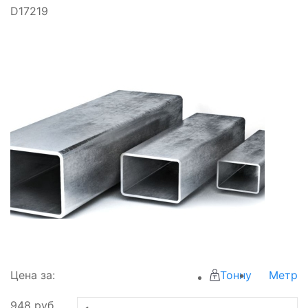
D17219
Цена за:
Тонну
Метр
948
руб.