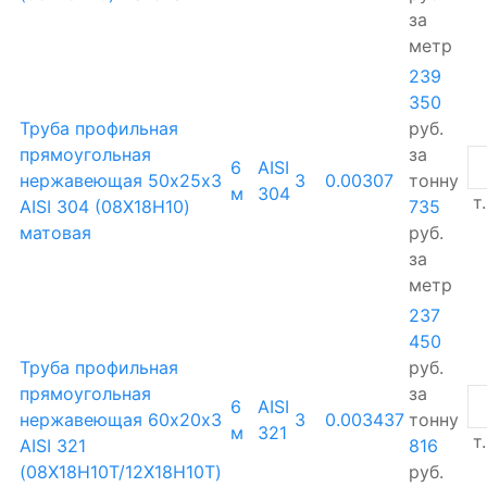
за
метр
239
350
Труба профильная
руб.
прямоугольная
за
6
AISI
нержавеющая 50х25х3
3
0.00307
тонну
м
304
т.
AISI 304 (08Х18Н10)
735
матовая
руб.
за
метр
237
450
Труба профильная
руб.
прямоугольная
за
6
AISI
нержавеющая 60х20х3
3
0.003437
тонну
м
321
т.
AISI 321
816
(08Х18Н10Т/12Х18Н10Т)
руб.