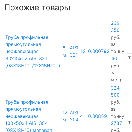
Похожие товары
239
350
Труба профильная
руб.
прямоугольная
за
6
AISI
нержавеющая
1.2
0.000792
тонну
м
321
т.
30х15х1.2 AISI 321
190
(08Х18Н10Т/12Х18Н10Т)
руб.
за
метр
324
500
Труба профильная
руб.
прямоугольная
за
12
AISI
нержавеющая
4
0.00859
тонну
м
304
т.
100х50х4 AISI 304
2787
(08Х18Н10) матовая
руб.