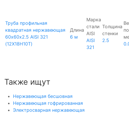
Марка
Труба профильная
Ве
стали
Толщина
квадратная нержавеющая
Длина
по
AISI
стенки
60х60х2.5 AISI 321
6 м
м
AISI
2.5
(12Х18Н10Т)
0.
321
Также ищут
Нержавеющая бесшовная
Нержавеющая гофрированная
Электросварная нержавеющая