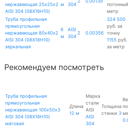
2
0.00139
нержавеющая 25х25х2
м
304
погонны
AISI 304 (08Х18Н10)
метр
Труба профильная
324 500
прямоугольная
руб.
за
6
AISI
нержавеющая 80х40х2
2
0.00356
тонну
м
304
AISI 304 (08Х18Н10)
1155
руб.
зеркальная
за метр
Рекомендуем посмотреть
Труба профильная
Марка
Ве
прямоугольная
стали
Длина
Толщина
по
нержавеющая 100х50х3
AISI
12 м
стенки
3
м
AISI 304 (08Х18Н10)
AISI
0.
матовая
304