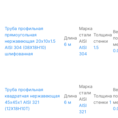
Труба профильная
Марка
Ве
прямоугольная
стали
Толщина
Длина
по
нержавеющая 20х10х1.5
AISI
стенки
6 м
м
AISI 304 (08Х18Н10)
AISI
1.5
0.
шлифованная
304
Марка
Труба профильная
Ве
стали
квадратная нержавеющая
Длина
Толщина
по
AISI
45х45х1 AISI 321
6 м
стенки
1
м
AISI
(12Х18Н10Т)
0.
321