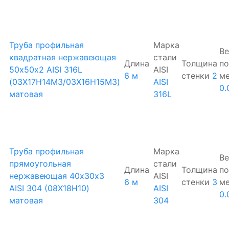
Труба профильная
Марка
Ве
квадратная нержавеющая
стали
Длина
Толщина
по
50х50х2 AISI 316L
AISI
6 м
стенки
2
м
(03Х17Н14М3/03Х16Н15М3)
AISI
0.
матовая
316L
Труба профильная
Марка
Ве
прямоугольная
стали
Длина
Толщина
по
нержавеющая 40х30х3
AISI
6 м
стенки
3
м
AISI 304 (08Х18Н10)
AISI
0.
матовая
304