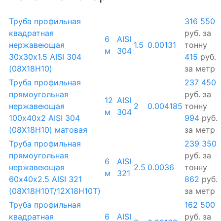
Труба профильная
316 550
квадратная
руб.
за
6
AISI
нержавеющая
1.5
0.00131
тонну
м
304
30х30х1.5 AISI 304
415
руб.
(08Х18Н10)
за метр
Труба профильная
237 450
прямоугольная
руб.
за
12
AISI
нержавеющая
2
0.004185
тонну
м
304
100х40х2 AISI 304
994
руб.
(08Х18Н10) матовая
за метр
Труба профильная
239 350
прямоугольная
руб.
за
6
AISI
нержавеющая
2.5
0.0036
тонну
м
321
60х40х2.5 AISI 321
862
руб.
(08Х18Н10Т/12Х18Н10Т)
за метр
Труба профильная
162 500
квадратная
6
AISI
руб.
за