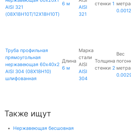
6 м
стенки
1
метра
AISI 321
AISI
0.001
(08Х18Н10Т/12Х18Н10Т)
321
Труба профильная
Марка
Вес
прямоугольная
стали
Длина
Толщина
погон
нержавеющая 60х40х2
AISI
6 м
стенки
2
метра
AISI 304 (08Х18Н10)
AISI
0.002
шлифованная
304
Также ищут
Нержавеющая бесшовная