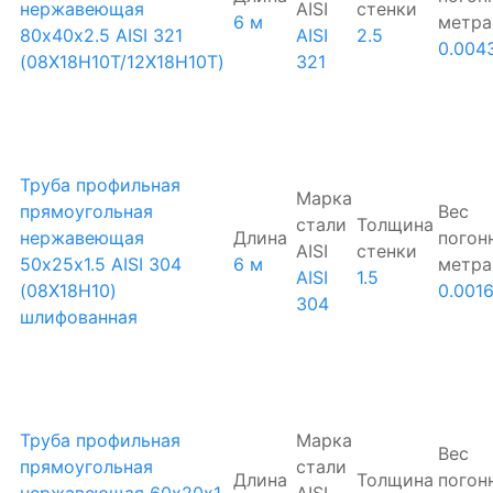
нержавеющая
AISI
стенки
6 м
метра
80х40х2.5 AISI 321
AISI
2.5
0.004
(08Х18Н10Т/12Х18Н10Т)
321
Труба профильная
Марка
прямоугольная
Вес
стали
Толщина
нержавеющая
Длина
погон
AISI
стенки
50х25х1.5 AISI 304
6 м
метра
AISI
1.5
(08Х18Н10)
0.001
304
шлифованная
Труба профильная
Марка
Вес
прямоугольная
стали
Длина
Толщина
погон
нержавеющая 60х20х1
AISI