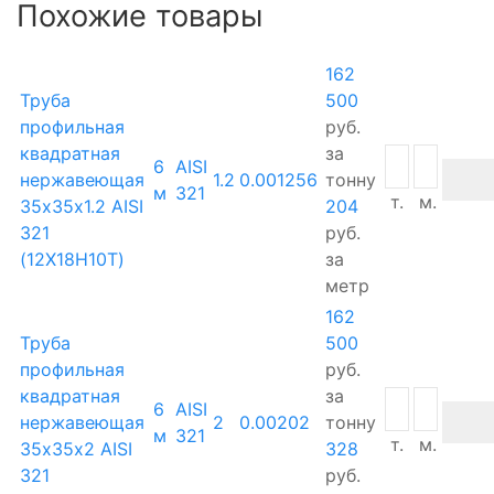
Похожие товары
162
Труба
500
профильная
руб.
квадратная
за
6
AISI
нержавеющая
1.2
0.001256
тонну
м
321
т.
м.
35х35х1.2 AISI
204
321
руб.
(12Х18Н10Т)
за
метр
162
Труба
500
профильная
руб.
квадратная
за
6
AISI
нержавеющая
2
0.00202
тонну
м
321
т.
м.
35х35х2 AISI
328
321
руб.