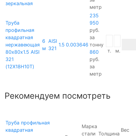
зеркальная
метр
235
Труба
950
профильная
руб.
квадратная
за
6
AISI
нержавеющая
1.5
0.003646
тонну
м
321
т.
м.
80х80х1.5 AISI
860
321
руб.
(12Х18Н10Т)
за
метр
Рекомендуем посмотреть
Труба профильная
Марка
квадратная
Вес
стали
Толщина