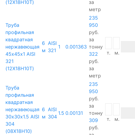
(12Х18Н10Т)
за
метр
235
Труба
950
профильная
руб.
квадратная
за
6
AISI
нержавеющая
1
0.001363
тонну
м
321
т.
м.
45х45х1 AISI
322
321
руб.
(12Х18Н10Т)
за
метр
235
Труба
950
профильная
руб.
квадратная
за
нержавеющая
6
AISI
1.5
0.00131
тонну
30х30х1.5 AISI
м
304
т.
м.
309
304
руб.
(08Х18Н10)
за