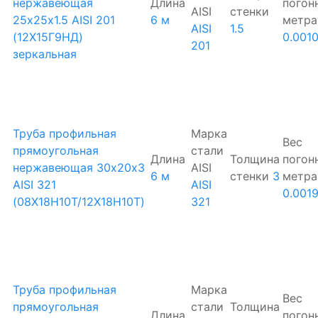
нержавеющая
Длина
погон
AISI
стенки
25х25х1.5 AISI 201
6 м
метра
AISI
1.5
(12Х15Г9НД)
0.001
201
зеркальная
Труба профильная
Марка
Вес
прямоугольная
стали
Длина
Толщина
погон
нержавеющая 30х20х3
AISI
6 м
стенки
3
метра
AISI 321
AISI
0.001
(08Х18Н10Т/12Х18Н10Т)
321
Труба профильная
Марка
Вес
прямоугольная
стали
Толщина
Длина
погон