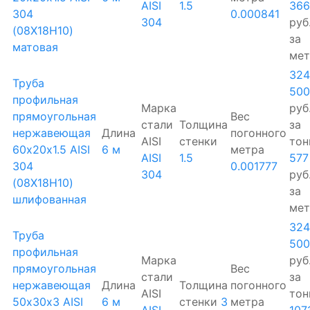
AISI
1.5
366
304
0.000841
304
руб
(08Х18Н10)
за
матовая
мет
324
Труба
500
профильная
Марка
руб
прямоугольная
Вес
стали
Толщина
за
нержавеющая
Длина
погонного
AISI
стенки
тон
60х20х1.5 AISI
6 м
метра
AISI
1.5
577
304
0.001777
304
руб
(08Х18Н10)
за
шлифованная
мет
324
Труба
500
профильная
Марка
руб
прямоугольная
Вес
стали
за
нержавеющая
Длина
Толщина
погонного
AISI
тон
50х30х3 AISI
6 м
стенки
3
метра
AISI
107