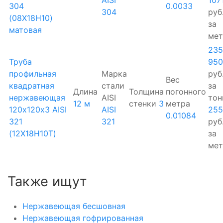
304
0.0033
304
руб
(08Х18Н10)
за
матовая
мет
235
Труба
950
профильная
Марка
руб
Вес
квадратная
стали
за
Длина
Толщина
погонного
нержавеющая
AISI
тон
12 м
стенки
3
метра
120х120х3 AISI
AISI
255
0.01084
321
321
руб
(12Х18Н10Т)
за
мет
Также ищут
Нержавеющая бесшовная
Нержавеющая гофрированная