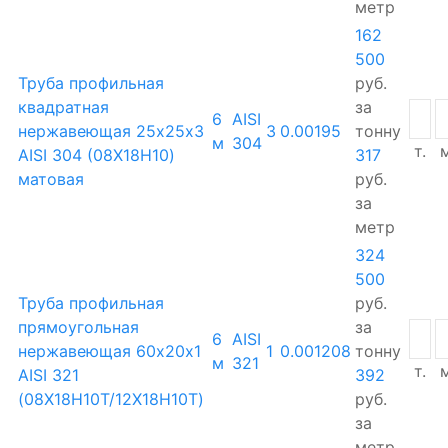
метр
162
500
Труба профильная
руб.
квадратная
за
6
AISI
нержавеющая 25х25х3
3
0.00195
тонну
м
304
т.
м
AISI 304 (08Х18Н10)
317
матовая
руб.
за
метр
324
500
Труба профильная
руб.
прямоугольная
за
6
AISI
нержавеющая 60х20х1
1
0.001208
тонну
м
321
т.
м
AISI 321
392
(08Х18Н10Т/12Х18Н10Т)
руб.
за
метр