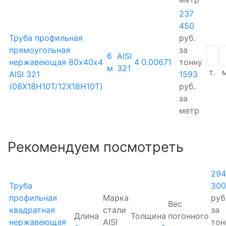
237
450
Труба профильная
руб.
прямоугольная
за
6
AISI
нержавеющая 80х40х4
4
0.00671
тонну
м
321
т.
м
AISI 321
1593
(08Х18Н10Т/12Х18Н10Т)
руб.
за
метр
Рекомендуем посмотреть
294
Труба
300
профильная
Марка
руб
Вес
квадратная
стали
за
Длина
Толщина
погонного
нержавеющая
AISI
тон