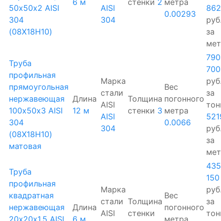
6 м
стенки
2
метра
50х50х2 AISI
AISI
862
0.00293
304
304
руб
(08Х18Н10)
за
мет
790
Труба
700
профильная
Марка
руб
прямоугольная
Вес
стали
за
нержавеющая
Длина
Толщина
погонного
AISI
тон
100х50х3 AISI
12 м
стенки
3
метра
AISI
521
304
0.0066
304
руб
(08Х18Н10)
за
матовая
мет
435
Труба
150
профильная
Марка
руб
квадратная
Вес
стали
Толщина
за
нержавеющая
Длина
погонного
AISI
стенки
тон
20х20х1.5 AISI
6 м
метра