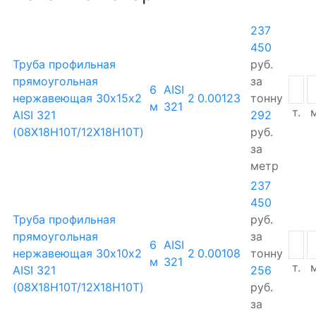
237
450
Труба профильная
руб.
прямоугольная
за
6
AISI
нержавеющая 30х15х2
2
0.00123
тонну
м
321
т.
м
AISI 321
292
(08Х18Н10Т/12Х18Н10Т)
руб.
за
метр
237
450
Труба профильная
руб.
прямоугольная
за
6
AISI
нержавеющая 30х10х2
2
0.00108
тонну
м
321
т.
м
AISI 321
256
(08Х18Н10Т/12Х18Н10Т)
руб.
за