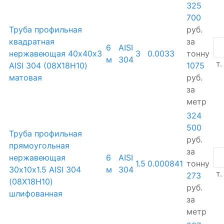
325
700
Труба профильная
руб.
квадратная
за
6
AISI
нержавеющая 40х40х3
3
0.0033
тонну
м
304
т.
AISI 304 (08Х18Н10)
1075
матовая
руб.
за
метр
324
500
Труба профильная
руб.
прямоугольная
за
нержавеющая
6
AISI
1.5
0.000841
тонну
30х10х1.5 AISI 304
м
304
т.
273
(08Х18Н10)
руб.
шлифованная
за
метр