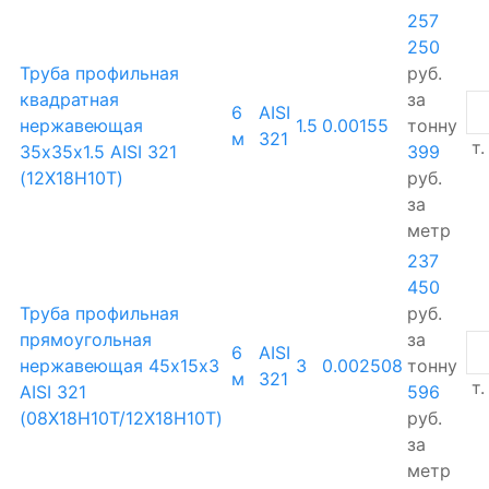
257
250
Труба профильная
руб.
квадратная
за
6
AISI
нержавеющая
1.5
0.00155
тонну
м
321
т.
35х35х1.5 AISI 321
399
(12Х18Н10Т)
руб.
за
метр
237
450
Труба профильная
руб.
прямоугольная
за
6
AISI
нержавеющая 45х15х3
3
0.002508
тонну
м
321
т.
AISI 321
596
(08Х18Н10Т/12Х18Н10Т)
руб.
за
метр