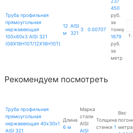
237
450
Труба профильная
руб.
прямоугольная
за
12
AISI
нержавеющая
3
0.00707
тонну
м
321
т.
100х60х3 AISI 321
1679
(08Х18Н10Т/12Х18Н10Т)
руб.
за
метр
Рекомендуем посмотреть
Труба профильная
Марка
Вес
прямоугольная
стали
Длина
Толщина
погон
нержавеющая 40х30х1
AISI
6 м
стенки
1
метра
AISI 321
AISI