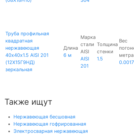
Труба профильная
Марка
квадратная
Вес
стали
Толщина
нержавеющая
Длина
погон
AISI
стенки
40х40х1.5 AISI 201
6 м
метра
AISI
1.5
(12Х15Г9НД)
0.001
201
зеркальная
Также ищут
Нержавеющая бесшовная
Нержавеющая гофрированная
Электросварная нержавеющая