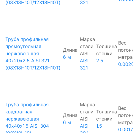
(08Х18Н10Т/12Х18Н10Т)
321
Труба профильная
Марка
Вес
прямоугольная
стали
Толщина
Длина
погон
нержавеющая
AISI
стенки
6 м
метра
40х20х2.5 AISI 321
AISI
2.5
0.002
(08Х18Н10Т/12Х18Н10Т)
321
Труба профильная
Марка
Вес
квадратная
стали
Толщина
Длина
погон
нержавеющая
AISI
стенки
6 м
метра
40х40х1.5 AISI 304
AISI
1.5
0.001
(08Х18Н10)
304