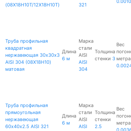
0.001
(08Х18Н10Т/12Х18Н10Т)
321
Труба профильная
Марка
Вес
квадратная
стали
Длина
Толщина
погон
нержавеющая 30х30х3
AISI
6 м
стенки
3
метра
AISI 304 (08Х18Н10)
AISI
0.002
матовая
304
Труба профильная
Марка
Вес
прямоугольная
стали
Толщина
Длина
погон
нержавеющая
AISI
стенки
6 м
метра
60х40х2.5 AISI 321
AISI
2.5
0.003