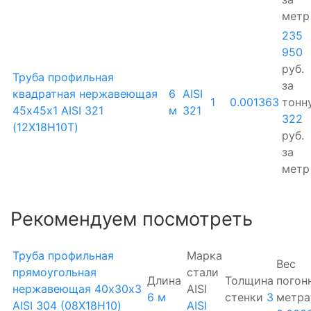
метр
235
950
руб.
Труба профильная
за
квадратная нержавеющая
6
AISI
1
0.001363
тонн
45х45х1 AISI 321
м
321
322
(12Х18Н10Т)
руб.
за
метр
Рекомендуем посмотреть
Труба профильная
Марка
Вес
прямоугольная
стали
Длина
Толщина
погон
нержавеющая 40х30х3
AISI
6 м
стенки
3
метра
AISI 304 (08Х18Н10)
AISI