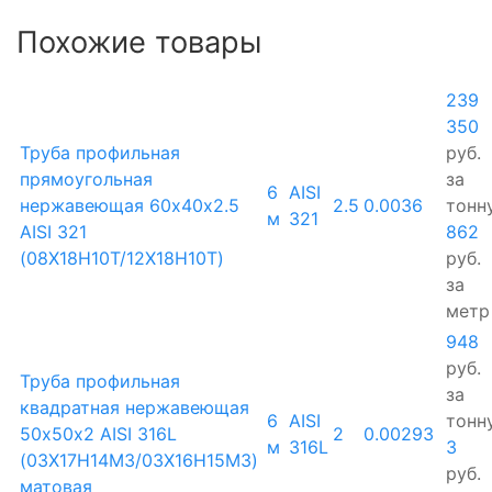
Похожие товары
239
350
Труба профильная
руб.
прямоугольная
за
6
AISI
нержавеющая 60х40х2.5
2.5
0.0036
тонн
м
321
AISI 321
862
(08Х18Н10Т/12Х18Н10Т)
руб.
за
метр
948
руб.
Труба профильная
за
квадратная нержавеющая
6
AISI
тонн
50х50х2 AISI 316L
2
0.00293
м
316L
3
(03Х17Н14М3/03Х16Н15М3)
руб.
матовая