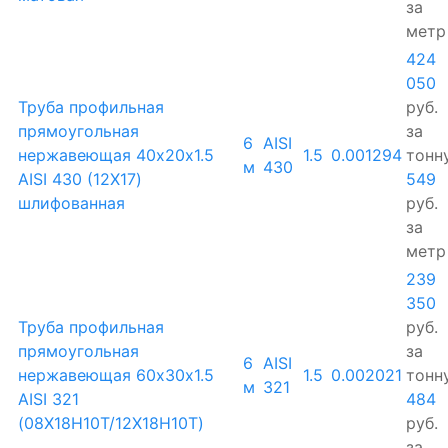
за
метр
424
050
Труба профильная
руб.
прямоугольная
за
6
AISI
нержавеющая 40х20х1.5
1.5
0.001294
тонн
м
430
AISI 430 (12Х17)
549
шлифованная
руб.
за
метр
239
350
Труба профильная
руб.
прямоугольная
за
6
AISI
нержавеющая 60х30х1.5
1.5
0.002021
тонн
м
321
AISI 321
484
(08Х18Н10Т/12Х18Н10Т)
руб.
за