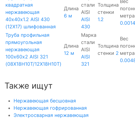
Вес
квадратная
стали
Толщина
Длина
погон
нержавеющая
AISI
стенки
6 м
метра
40х40х1.2 AISI 430
AISI
1.2
0.001
(12Х17) шлифованная
430
Труба профильная
Марка
Вес
прямоугольная
стали
Длина
Толщина
погон
нержавеющая
AISI
12 м
стенки
2
метра
100х60х2 AISI 321
AISI
0.004
(08Х18Н10Т/12Х18Н10Т)
321
Также ищут
Нержавеющая бесшовная
Нержавеющая гофрированная
Электросварная нержавеющая