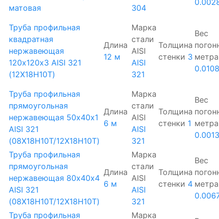
0.002
матовая
304
Труба профильная
Марка
Вес
квадратная
стали
Длина
Толщина
погон
нержавеющая
AISI
12 м
стенки
3
метра
120х120х3 AISI 321
AISI
0.010
(12Х18Н10Т)
321
Труба профильная
Марка
Вес
прямоугольная
стали
Длина
Толщина
погон
нержавеющая 50х40х1
AISI
6 м
стенки
1
метра
AISI 321
AISI
0.001
(08Х18Н10Т/12Х18Н10Т)
321
Труба профильная
Марка
Вес
прямоугольная
стали
Длина
Толщина
погон
нержавеющая 80х40х4
AISI
6 м
стенки
4
метра
AISI 321
AISI
0.006
(08Х18Н10Т/12Х18Н10Т)
321
Труба профильная
Марка