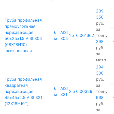
239
350
Труба профильная
руб.
прямоугольная
за
нержавеющая
6
AISI
1.5
0.001662
тонну
50х25х1.5 AISI 304
м
304
т.
398
(08Х18Н10)
руб.
шлифованная
за
метр
294
300
Труба профильная
руб.
квадратная
за
6
AISI
нержавеющая
2.5
0.00329
тонну
м
321
т.
45х45х2.5 AISI 321
968
(12Х18Н10Т)
руб.
за