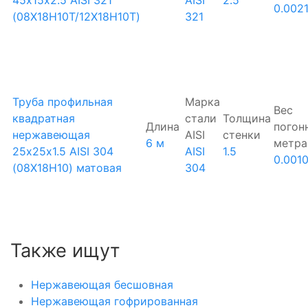
0.002
(08Х18Н10Т/12Х18Н10Т)
321
Труба профильная
Марка
Вес
квадратная
стали
Толщина
Длина
погон
нержавеющая
AISI
стенки
6 м
метра
25х25х1.5 AISI 304
AISI
1.5
0.001
(08Х18Н10) матовая
304
Также ищут
Нержавеющая бесшовная
Нержавеющая гофрированная