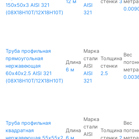
12 м
стенки
3
метра
150х50х3 AISI 321
AISI
0.009
(08Х18Н10Т/12Х18Н10Т)
321
Труба профильная
Марка
Вес
прямоугольная
стали
Толщина
Длина
погон
нержавеющая
AISI
стенки
6 м
метра
60х40х2.5 AISI 321
AISI
2.5
0.003
(08Х18Н10Т/12Х18Н10Т)
321
Марка
Труба профильная
Вес
стали
квадратная
Длина
Толщина
погон
AISI
нержавеющая 55х55х2
6 м
стенки
2
метра