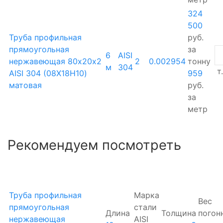
324
500
Труба профильная
руб.
прямоугольная
за
6
AISI
нержавеющая 80х20х2
2
0.002954
тонну
м
304
т.
AISI 304 (08Х18Н10)
959
матовая
руб.
за
метр
Рекомендуем посмотреть
Труба профильная
Марка
Вес
прямоугольная
стали
Длина
Толщина
погон
нержавеющая
AISI