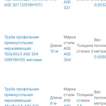
AISI
AISI 321 (12Х18Н10Т)
0.003
321
Труба профильная
Марка
Вес
прямоугольная
стали
Длина
Толщина
погон
нержавеющая
AISI
12 м
стенки
3
метра
150х50х3 AISI 304
AISI
0.009
(08Х18Н10) матовая
304
Труба профильная
Марка
Вес
прямоугольная
стали
Толщина
Длина
погон
нержавеющая
AISI
стенки
6 м
метра
45х15х2.5 AISI 321
AISI
2.5