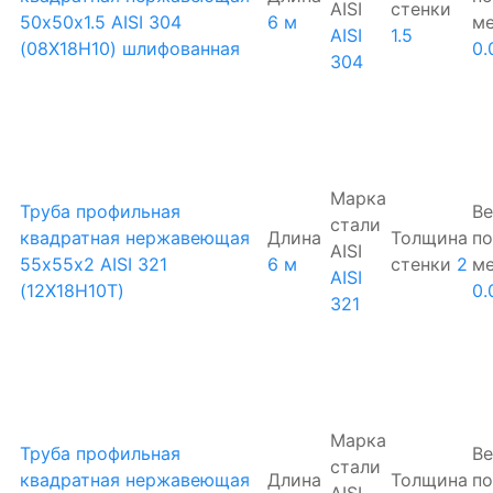
AISI
стенки
50х50х1.5 AISI 304
6 м
м
AISI
1.5
(08Х18Н10) шлифованная
0.
304
Марка
Труба профильная
Ве
стали
квадратная нержавеющая
Длина
Толщина
по
AISI
55х55х2 AISI 321
6 м
стенки
2
м
AISI
(12Х18Н10Т)
0.
321
Марка
Труба профильная
Ве
стали
квадратная нержавеющая
Длина
Толщина
по
AISI