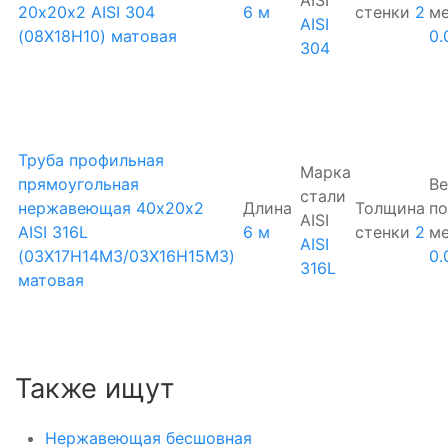
20х20х2 AISI 304
6 м
стенки
2
м
AISI
(08Х18Н10) матовая
0.
304
Труба профильная
Марка
прямоугольная
Ве
стали
нержавеющая 40х20х2
Длина
Толщина
по
AISI
AISI 316L
6 м
стенки
2
м
AISI
(03Х17Н14М3/03Х16Н15М3)
0.
316L
матовая
Также ищут
Нержавеющая бесшовная