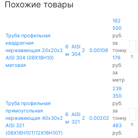
Похожие товары
162
500
Труба профильная
руб.
квадратная
за
6
AISI
нержавеющая 20х20х2
2
0.00108
тонну
м
304
т.
AISI 304 (08Х18Н10)
176
матовая
руб.
за
метр
239
350
Труба профильная
руб.
прямоугольная
за
6
AISI
нержавеющая 40х30х2
2
0.00202
тонну
м
321
т.
AISI 321
483
(08Х18Н10Т/12Х18Н10Т)
руб.