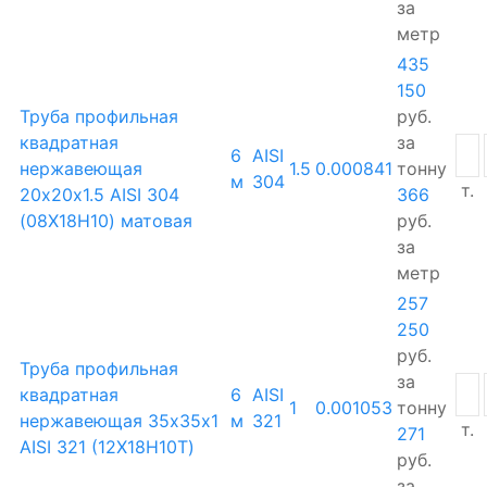
за
метр
435
150
Труба профильная
руб.
квадратная
за
6
AISI
нержавеющая
1.5
0.000841
тонну
м
304
т.
20х20х1.5 AISI 304
366
(08Х18Н10) матовая
руб.
за
метр
257
250
руб.
Труба профильная
за
квадратная
6
AISI
1
0.001053
тонну
нержавеющая 35х35х1
м
321
т.
271
AISI 321 (12Х18Н10Т)
руб.
за