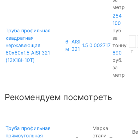
метр
254
100
Труба профильная
руб.
квадратная
за
6
AISI
нержавеющая
1.5
0.002717
тонну
м
321
т.
60х60х1.5 AISI 321
690
(12Х18Н10Т)
руб.
за
метр
Рекомендуем посмотреть
Труба профильная
Марка
Ве
прямоугольная
стали