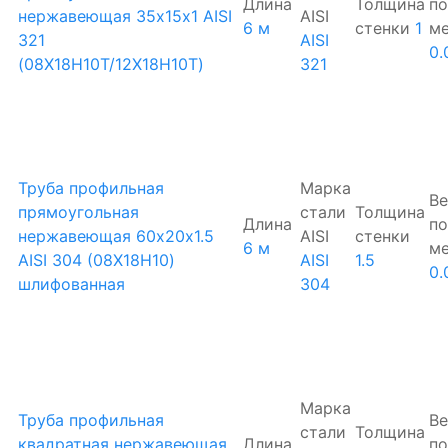
Длина
Толщина
по
нержавеющая 35х15х1 AISI
AISI
6 м
стенки
1
м
321
AISI
0.
(08Х18Н10Т/12Х18Н10Т)
321
Труба профильная
Марка
Ве
прямоугольная
стали
Толщина
Длина
по
нержавеющая 60х20х1.5
AISI
стенки
6 м
м
AISI 304 (08Х18Н10)
AISI
1.5
0.
шлифованная
304
Марка
Труба профильная
Ве
стали
Толщина
квадратная нержавеющая
Длина
по