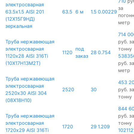
710
ру
электросварная
за
63.5х1.5 AISI 201
63.5
6 м
1.5
0.00229
погон
(12Х15Г9НД)
метр
зеркальная
714 00
Труба нержавеющая
руб.
з
электросварная
под
тонну
1120
28
0.754
1120х28 AISI 316Ti
заказ
53835
(10Х17Н13М2Т)
руб.
з
метр
Труба нержавеющая
453 2
электросварная
2520
30
руб.
з
2520х30 AISI 304
тонну
(08Х18Н10)
844 6
Труба нержавеющая
руб.
з
электросварная
тонну
1720
29
1.209
1720х29 AISI 316Ti
102112