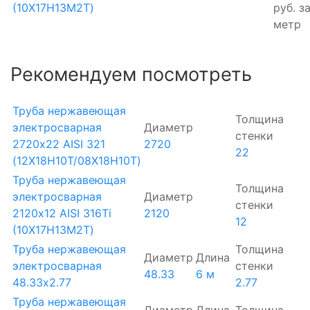
(10Х17Н13М2Т)
руб.
з
метр
Рекомендуем посмотреть
Труба нержавеющая
Толщина
электросварная
Диаметр
стенки
2720х22 AISI 321
2720
22
(12Х18Н10Т/08Х18Н10Т)
Труба нержавеющая
Толщина
электросварная
Диаметр
стенки
2120х12 AISI 316Ti
2120
12
(10Х17Н13М2Т)
Труба нержавеющая
Толщина
Диаметр
Длина
электросварная
стенки
48.33
6 м
48.33х2.77
2.77
Труба нержавеющая