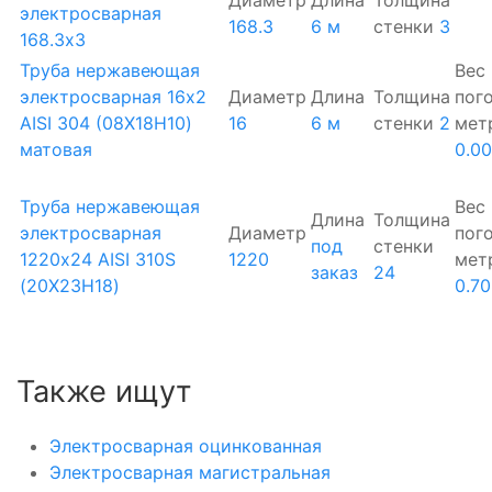
Диаметр
Длина
Толщина
электросварная
168.3
6 м
стенки
3
168.3х3
Труба нержавеющая
Вес
электросварная 16х2
Диаметр
Длина
Толщина
пог
AISI 304 (08Х18Н10)
16
6 м
стенки
2
мет
матовая
0.0
Труба нержавеющая
Вес
Длина
Толщина
электросварная
Диаметр
пог
под
стенки
1220х24 AISI 310S
1220
мет
заказ
24
(20Х23Н18)
0.7
Также ищут
Электросварная оцинкованная
Электросварная магистральная