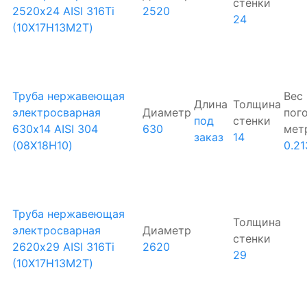
стенки
2520х24 AISI 316Ti
2520
24
(10Х17Н13М2Т)
Труба нержавеющая
Вес
Длина
Толщина
электросварная
Диаметр
пог
под
стенки
630х14 AISI 304
630
мет
заказ
14
(08Х18Н10)
0.21
Труба нержавеющая
Толщина
электросварная
Диаметр
стенки
2620х29 AISI 316Ti
2620
29
(10Х17Н13М2Т)