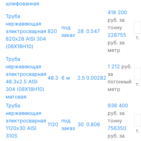
шлифованная
418 200
Труба
руб.
за
нержавеющая
под
тонну
электросварная
820
28
0.547
заказ
228755
т.
820х28 AISI 304
руб.
за
(08Х18Н10)
метр
Труба
нержавеющая
1 212
руб.
электросварная
за
48.3
6 м
2.5
0.00282
48.3х2.5 AISI
погонный
т.
304 (08Х18Н10)
метр
матовая
Труба
938 400
нержавеющая
руб.
за
электросварная
под
тонну
1120
30
0.806
1120х30 AISI
заказ
756350
т.
310S
руб.
за