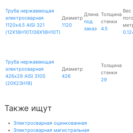
Труба нержавеющая
Вес
Длина
Толщина
электросварная
Диаметр
пог
под
стенки
1120х4.5 AISI 321
1120
мет
заказ
4.5
(12Х18Н10Т/08Х18Н10Т)
0.12
Труба нержавеющая
Толщина
электросварная
Диаметр
стенки
426х29 AISI 310S
426
29
(20Х23Н18)
Также ищут
Электросварная оцинкованная
Электросварная магистральная