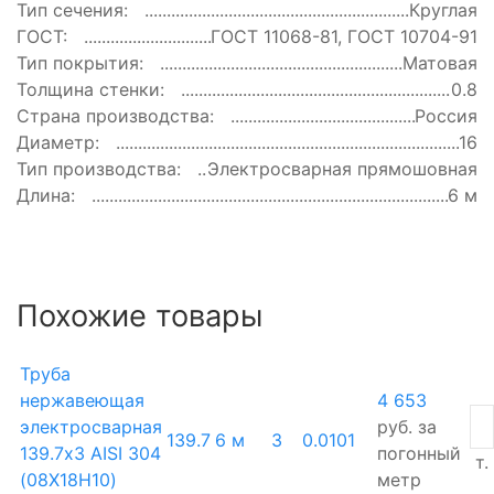
Тип сечения:
Круглая
ГОСТ:
ГОСТ 11068-81, ГОСТ 10704-91
Тип покрытия:
Матовая
Толщина стенки:
0.8
Страна производства:
Россия
Диаметр:
16
Тип производства:
Электросварная прямошовная
Длина:
6 м
Похожие товары
Труба
нержавеющая
4 653
электросварная
руб.
за
139.7
6 м
3
0.0101
139.7х3 AISI 304
погонный
т.
(08Х18Н10)
метр