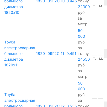
большого
1820
09Г2С
10
0.446
тонну
т.
м.
диаметра
22300
1820х10
руб.
за
метр
50
000
Труба
руб.
электросварная
за
большого
1820
09Г2С
11
0.491
тонну
т.
м.
диаметра
24550
1820х11
руб.
за
метр
50
000
Труба
руб.
электросварная
за
большого
1820
09Г2С
12
0.535
тонну