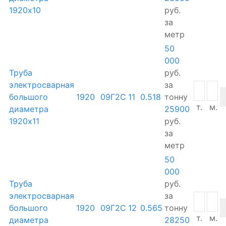
1920х10
руб.
за
метр
50
000
Труба
руб.
электросварная
за
большого
1920
09Г2С
11
0.518
тонну
т.
м.
диаметра
25900
1920х11
руб.
за
метр
50
000
Труба
руб.
электросварная
за
большого
1920
09Г2С
12
0.565
тонну
т.
м.
диаметра
28250