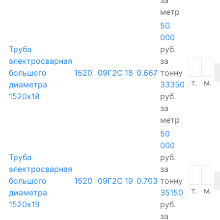
метр
50
000
Труба
руб.
электросварная
за
большого
1520
09Г2С
18
0.667
тонну
т.
м.
диаметра
33350
1520х18
руб.
за
метр
50
000
Труба
руб.
электросварная
за
большого
1520
09Г2С
19
0.703
тонну
т.
м.
диаметра
35150
1520х19
руб.
за