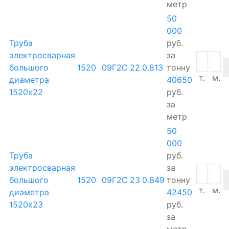
метр
50
000
Труба
руб.
электросварная
за
большого
1520
09Г2С
22
0.813
тонну
т.
м.
диаметра
40650
1520х22
руб.
за
метр
50
000
Труба
руб.
электросварная
за
большого
1520
09Г2С
23
0.849
тонну
т.
м.
диаметра
42450
1520х23
руб.
за
метр