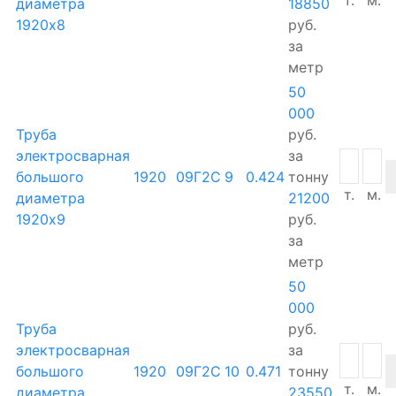
диаметра
18850
1920х8
руб.
за
метр
50
000
Труба
руб.
электросварная
за
большого
1920
09Г2С
9
0.424
тонну
т.
м.
диаметра
21200
1920х9
руб.
за
метр
50
000
Труба
руб.
электросварная
за
большого
1920
09Г2С
10
0.471
тонну
т.
м.
диаметра
23550