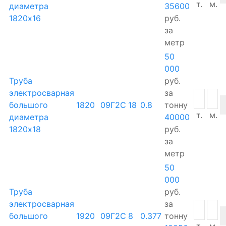
т.
м.
диаметра
35600
1820х16
руб.
за
метр
50
000
Труба
руб.
электросварная
за
большого
1820
09Г2С
18
0.8
тонну
т.
м.
диаметра
40000
1820х18
руб.
за
метр
50
000
Труба
руб.
электросварная
за
большого
1920
09Г2С
8
0.377
тонну
т.
м.