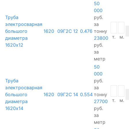
50
000
Труба
руб.
электросварная
за
большого
1620
09Г2С
12
0.476
тонну
т.
м.
диаметра
23800
1620х12
руб.
за
метр
50
000
Труба
руб.
электросварная
за
большого
1620
09Г2С
14
0.554
тонну
т.
м.
диаметра
27700
1620х14
руб.
за
метр