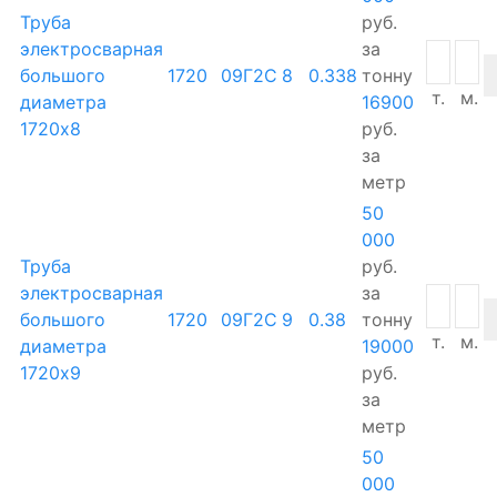
Труба
руб.
электросварная
за
большого
1720
09Г2С
8
0.338
тонну
т.
м.
диаметра
16900
1720х8
руб.
за
метр
50
000
Труба
руб.
электросварная
за
большого
1720
09Г2С
9
0.38
тонну
т.
м.
диаметра
19000
1720х9
руб.
за
метр
50
000