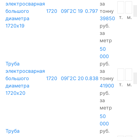
электросварная
за
большого
1720
09Г2С
19
0.797
тонну
т.
м.
диаметра
39850
1720х19
руб.
за
метр
50
000
Труба
руб.
электросварная
за
большого
1720
09Г2С
20
0.838
тонну
т.
м.
диаметра
41900
1720х20
руб.
за
метр
50
000
Труба
руб.