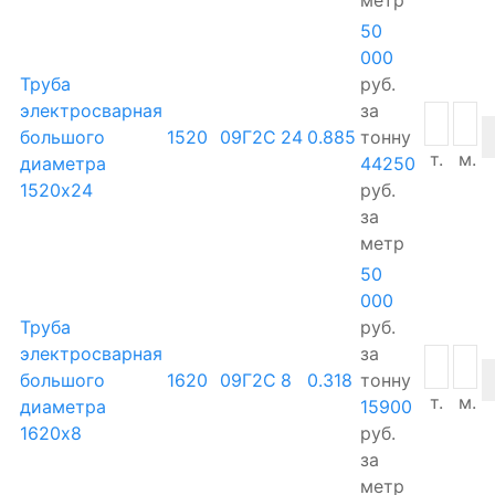
50
000
Труба
руб.
электросварная
за
большого
1520
09Г2С
24
0.885
тонну
т.
м.
диаметра
44250
1520х24
руб.
за
метр
50
000
Труба
руб.
электросварная
за
большого
1620
09Г2С
8
0.318
тонну
т.
м.
диаметра
15900
1620х8
руб.
за
метр