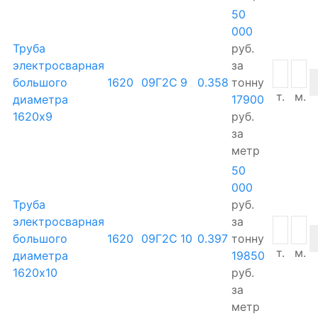
50
000
Труба
руб.
электросварная
за
большого
1620
09Г2С
9
0.358
тонну
т.
м.
диаметра
17900
1620х9
руб.
за
метр
50
000
Труба
руб.
электросварная
за
большого
1620
09Г2С
10
0.397
тонну
т.
м.
диаметра
19850
1620х10
руб.
за
метр