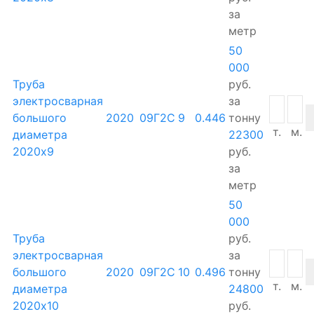
за
метр
50
000
Труба
руб.
электросварная
за
большого
2020
09Г2С
9
0.446
тонну
т.
м.
диаметра
22300
2020х9
руб.
за
метр
50
000
Труба
руб.
электросварная
за
большого
2020
09Г2С
10
0.496
тонну
т.
м.
диаметра
24800
2020х10
руб.