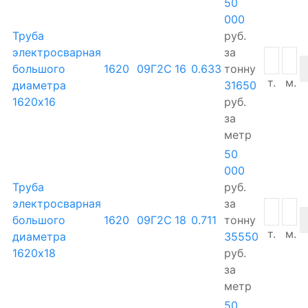
50
000
Труба
руб.
электросварная
за
большого
1620
09Г2С
16
0.633
тонну
т.
м.
диаметра
31650
1620х16
руб.
за
метр
50
000
Труба
руб.
электросварная
за
большого
1620
09Г2С
18
0.711
тонну
т.
м.
диаметра
35550
1620х18
руб.
за
метр
50