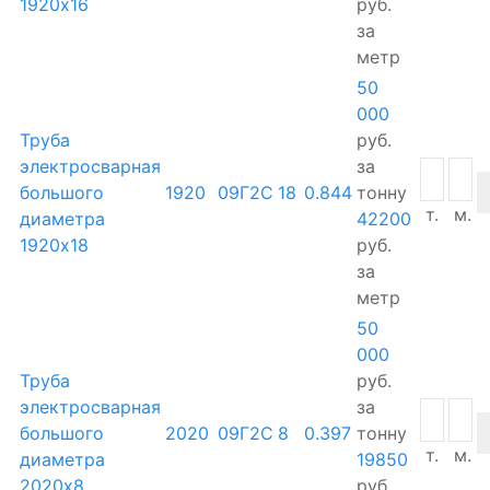
1920х16
руб.
за
метр
50
000
Труба
руб.
электросварная
за
большого
1920
09Г2С
18
0.844
тонну
т.
м.
диаметра
42200
1920х18
руб.
за
метр
50
000
Труба
руб.
электросварная
за
большого
2020
09Г2С
8
0.397
тонну
т.
м.
диаметра
19850
2020х8
руб.