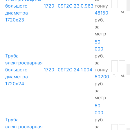
большого
1720
09Г2С
23
0.963
тонну
т.
м.
диаметра
48150
1720х23
руб.
за
метр
50
000
Труба
руб.
электросварная
за
большого
1720
09Г2С
24
1.004
тонну
т.
м.
диаметра
50200
1720х24
руб.
за
метр
50
000
Труба
руб.
электросварная
за