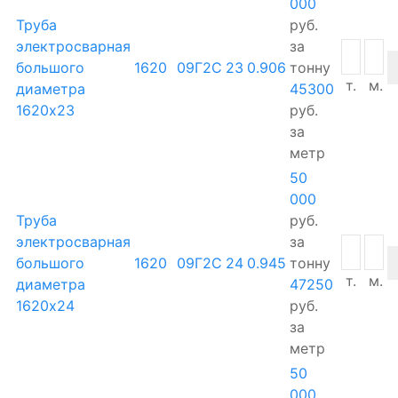
000
Труба
руб.
электросварная
за
большого
1620
09Г2С
23
0.906
тонну
т.
м.
диаметра
45300
1620х23
руб.
за
метр
50
000
Труба
руб.
электросварная
за
большого
1620
09Г2С
24
0.945
тонну
т.
м.
диаметра
47250
1620х24
руб.
за
метр
50
000