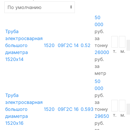
50
000
Труба
руб.
электросварная
за
большого
1520
09Г2С
14
0.52
тонну
т.
м.
диаметра
26000
1520х14
руб.
за
метр
50
000
Труба
руб.
электросварная
за
большого
1520
09Г2С
16
0.593
тонну
т.
м.
диаметра
29650
1520х16
руб.
за