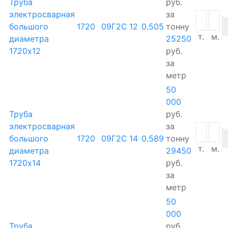
Труба
руб.
электросварная
за
большого
1720
09Г2С
12
0.505
тонну
т.
м.
диаметра
25250
1720х12
руб.
за
метр
50
000
Труба
руб.
электросварная
за
большого
1720
09Г2С
14
0.589
тонну
т.
м.
диаметра
29450
1720х14
руб.
за
метр
50
000
Труба
руб.