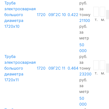
Труба
руб.
электросварная
за
большого
1720
09Г2С
10
0.422
тонну
т.
м.
диаметра
21100
1720х10
руб.
за
метр
50
000
Труба
руб.
электросварная
за
большого
1720
09Г2С
11
0.464
тонну
т.
м.
диаметра
23200
1720х11
руб.
за
метр
50
000