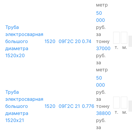
метр
50
000
Труба
руб.
электросварная
за
большого
1520
09Г2С
20
0.74
тонну
т.
м.
диаметра
37000
1520х20
руб.
за
метр
50
000
Труба
руб.
электросварная
за
большого
1520
09Г2С
21
0.776
тонну
т.
м.
диаметра
38800
1520х21
руб.
за