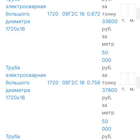
электросварная
за
большого
1720
09Г2С
16
0.672
тонну
т.
м.
диаметра
33600
1720х16
руб.
за
метр
50
000
Труба
руб.
электросварная
за
большого
1720
09Г2С
18
0.756
тонну
т.
м.
диаметра
37800
1720х18
руб.
за
метр
50
000
Труба
руб.