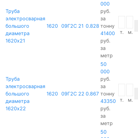
000
Труба
руб.
электросварная
за
большого
1620
09Г2С
21
0.828
тонну
т.
м.
диаметра
41400
1620х21
руб.
за
метр
50
000
Труба
руб.
электросварная
за
большого
1620
09Г2С
22
0.867
тонну
т.
м.
диаметра
43350
1620х22
руб.
за
метр
50