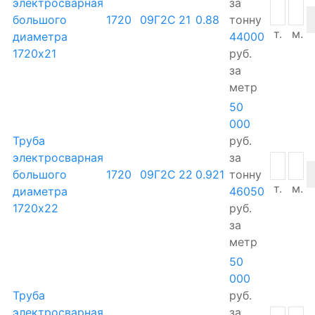
электросварная
за
большого
1720
09Г2С
21
0.88
тонну
т.
м.
диаметра
44000
1720х21
руб.
за
метр
50
000
Труба
руб.
электросварная
за
большого
1720
09Г2С
22
0.921
тонну
т.
м.
диаметра
46050
1720х22
руб.
за
метр
50
000
Труба
руб.
электросварная
за