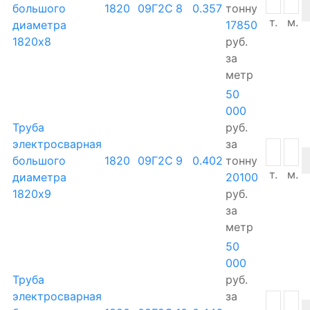
большого
1820
09Г2С
8
0.357
тонну
т.
м.
диаметра
17850
1820х8
руб.
за
метр
50
000
Труба
руб.
электросварная
за
большого
1820
09Г2С
9
0.402
тонну
т.
м.
диаметра
20100
1820х9
руб.
за
метр
50
000
Труба
руб.
электросварная
за