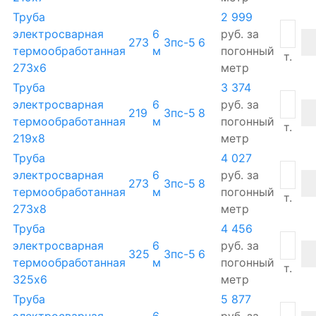
Труба
2 999
электросварная
6
руб.
за
273
3пс-5
6
термообработанная
м
погонный
т.
273х6
метр
Труба
3 374
электросварная
6
руб.
за
219
3пс-5
8
термообработанная
м
погонный
т.
219х8
метр
Труба
4 027
электросварная
6
руб.
за
273
3пс-5
8
термообработанная
м
погонный
т.
273х8
метр
Труба
4 456
электросварная
6
руб.
за
325
3пс-5
6
термообработанная
м
погонный
т.
325х6
метр
Труба
5 877
электросварная
6
руб.
за