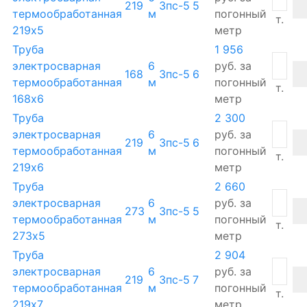
219
3пс-5
5
термообработанная
м
погонный
т.
219х5
метр
Труба
1 956
электросварная
6
руб.
за
168
3пс-5
6
термообработанная
м
погонный
т.
168х6
метр
Труба
2 300
электросварная
6
руб.
за
219
3пс-5
6
термообработанная
м
погонный
т.
219х6
метр
Труба
2 660
электросварная
6
руб.
за
273
3пс-5
5
термообработанная
м
погонный
т.
273х5
метр
Труба
2 904
электросварная
6
руб.
за
219
3пс-5
7
термообработанная
м
погонный
т.
219х7
метр