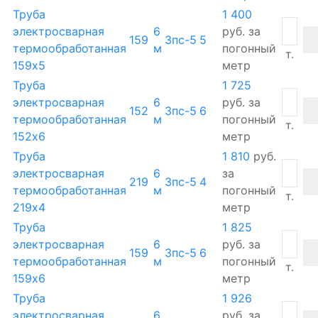
Труба
1 400
электросварная
6
руб.
за
159
3пс-5
5
термообработанная
м
погонный
т.
159х5
метр
Труба
1 725
электросварная
6
руб.
за
152
3пс-5
6
термообработанная
м
погонный
т.
152х6
метр
Труба
1 810
руб.
электросварная
6
за
219
3пс-5
4
термообработанная
м
погонный
т.
219х4
метр
Труба
1 825
электросварная
6
руб.
за
159
3пс-5
6
термообработанная
м
погонный
т.
159х6
метр
Труба
1 926
электросварная
6
руб.
за