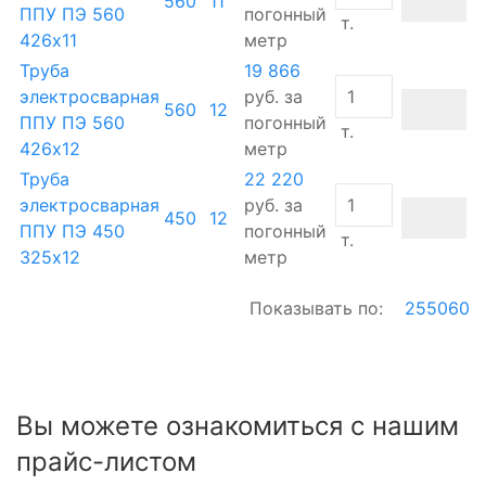
560
11
ППУ ПЭ 560
погонный
т.
426х11
метр
Труба
19 866
электросварная
руб.
за
560
12
ППУ ПЭ 560
погонный
т.
426х12
метр
Труба
22 220
электросварная
руб.
за
450
12
ППУ ПЭ 450
погонный
т.
325х12
метр
Показывать по:
25
50
60
Вы можете ознакомиться с нашим
прайс-листом